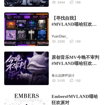
2444
188
【寻找自我】
#MVLAND嘻哈狂欢派
对
YuanDian_
2395
159
原创音乐MV今晚不审判
#MVLAND嘻哈狂欢派
对
卷云品牌IP设计
3105
192
Embers#MVLAND嘻哈
狂欢派对