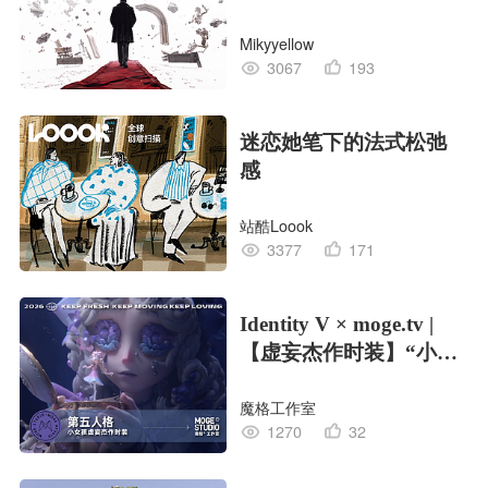
Mikyyellow
3067
193
迷恋她笔下的法式松弛
感
站酷Loook
3377
171
Identity V × moge.tv |
【虚妄杰作时装】“小女
孩”
魔格工作室
1270
32