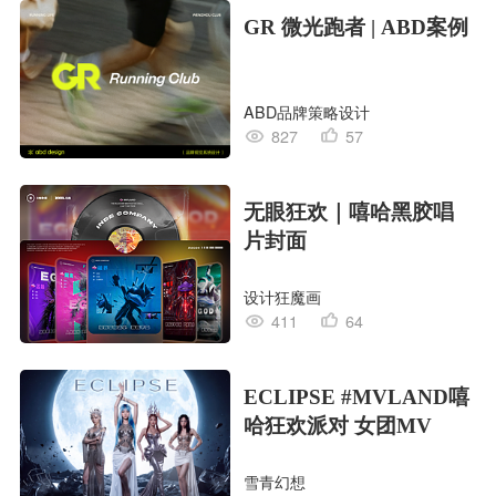
GR 微光跑者 | ABD案例
ABD品牌策略设计
827
57
无眼狂欢｜嘻哈黑胶唱
片封面
设计狂魔画
411
64
ECLIPSE #MVLAND嘻
哈狂欢派对 女团MV
雪青幻想