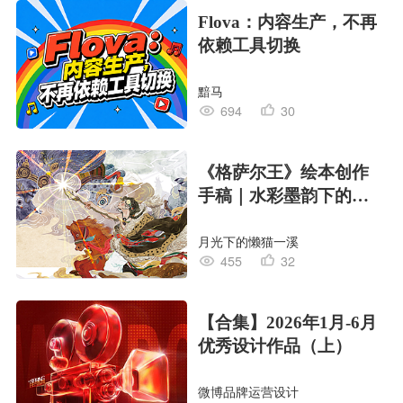
Flova：内容生产，不再
依赖工具切换
黯马
694
30
《格萨尔王》绘本创作
手稿｜水彩墨韵下的史
诗回响
月光下的懒猫一溪
455
32
【合集】2026年1月-6月
优秀设计作品（上）
微博品牌运营设计