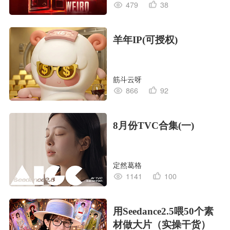
479
38
羊年IP(可授权)
筋斗云呀
866
92
8月份TVC合集(一)
定然葛格
1141
100
用Seedance2.5喂50个素
材做大片（实操干货）