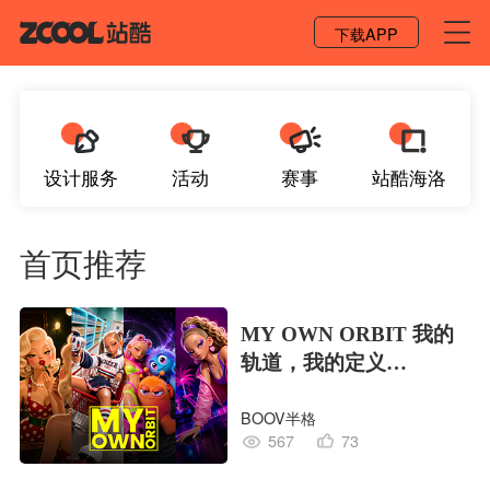
登录 / 注册
下载APP
设计服务
活动
赛事
站酷海洛
首页推荐
MY OWN ORBIT 我的
轨道，我的定义
#MVLAND嘻哈狂欢派
BOOV半格
对
567
73