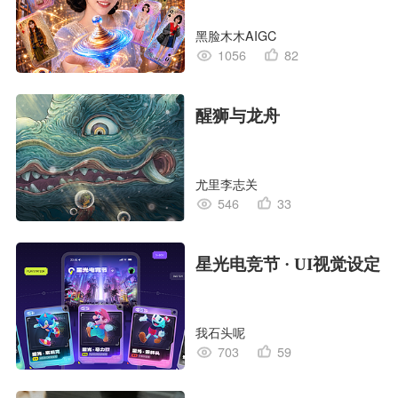
黑脸木木AIGC
1056
82
醒狮与龙舟
尤里李志关
546
33
星光电竞节 · UI视觉设定
我石头呢
703
59