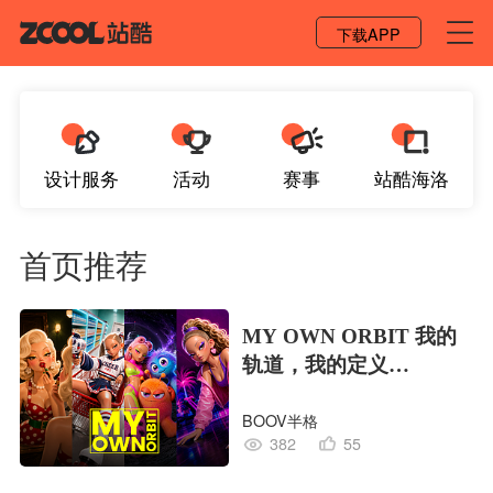
登录 / 注册
下载APP
设计服务
活动
赛事
站酷海洛
首页推荐
MY OWN ORBIT 我的
轨道，我的定义
#MVLAND嘻哈狂欢派
BOOV半格
对
382
55