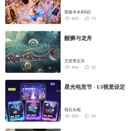
黑脸木木AIGC
840
70
醒狮与龙舟
尤里李志关
494
32
星光电竞节 · UI视觉设定
我石头呢
683
59