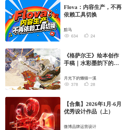
Flova：内容生产，不再
依赖工具切换
黯马
634
24
《格萨尔王》绘本创作
手稿｜水彩墨韵下的史
诗回响
月光下的懒猫一溪
378
28
【合集】2026年1月-6月
优秀设计作品（上）
微博品牌运营设计