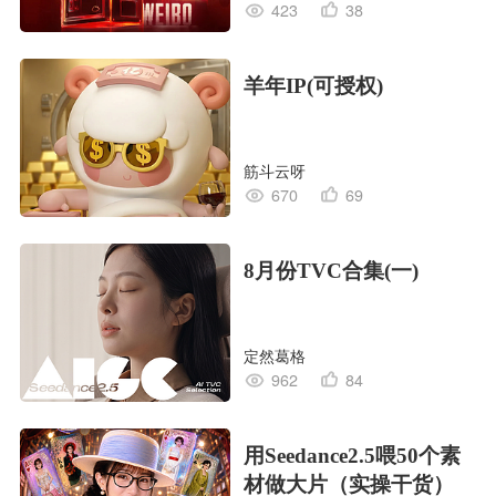
423
38
羊年IP(可授权)
筋斗云呀
670
69
8月份TVC合集(一)
定然葛格
962
84
用Seedance2.5喂50个素
材做大片（实操干货）