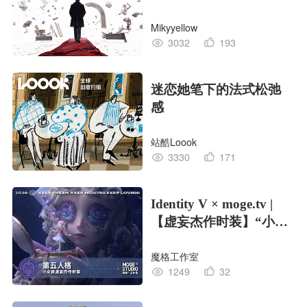
Mikyyellow
3032
193
迷恋她笔下的法式松弛
感
站酷Loook
3330
171
Identity V × moge.tv |
【虚妄杰作时装】“小女
孩”
魔格工作室
1249
32