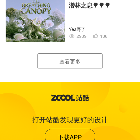
潜林之息🌳🌳🌳
Yea野了
2939
136
查看更多
打开站酷发现更好的设计
下载APP