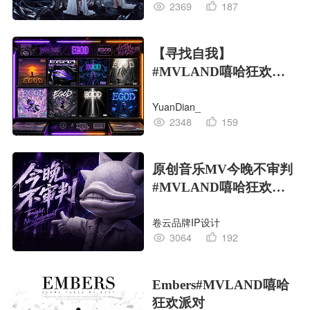
2369
187
【寻找自我】
#MVLAND嘻哈狂欢派
对
YuanDian_
2348
159
原创音乐MV今晚不审判
#MVLAND嘻哈狂欢派
对
卷云品牌IP设计
3064
192
Embers#MVLAND嘻哈
狂欢派对