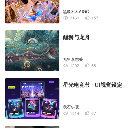
黑脸木木AIGC
3169
157
醒狮与龙舟
尤里李志关
1292
38
星光电竞节 · UI视觉设定
我石头呢
1314
67