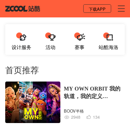
登录 / 注册
下载APP
设计服务
活动
赛事
站酷海洛
首页推荐
MY OWN ORBIT 我的
轨道，我的定义
#MVLAND嘻哈狂欢派
BOOV半格
对
2948
134