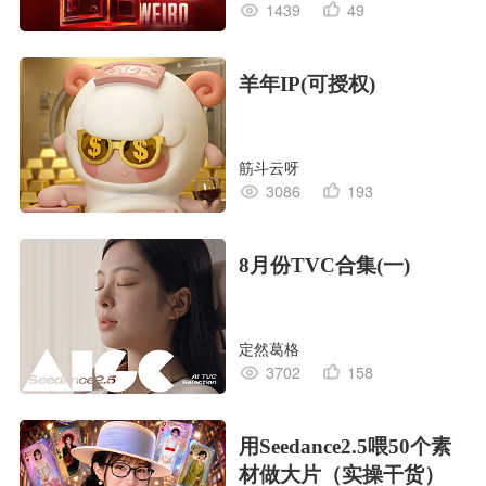
1439
49
羊年IP(可授权)
筋斗云呀
3086
193
8月份TVC合集(一)
定然葛格
3702
158
用Seedance2.5喂50个素
材做大片（实操干货）