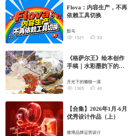
Flova：内容生产，不再
依赖工具切换
黯马
1521
33
《格萨尔王》绘本创作
手稿｜水彩墨韵下的史
诗回响
月光下的懒猫一溪
1365
46
【合集】2026年1月-6月
优秀设计作品（上）
微博品牌运营设计