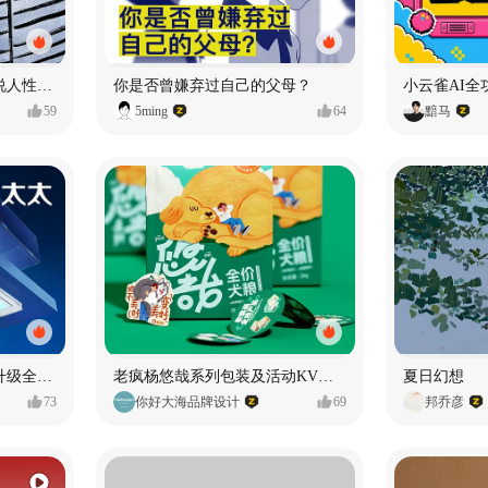
漫画：品读东野圭吾，画说人性百态
你是否曾嫌弃过自己的父母？
小云雀AI全
59
5ming
64
黯马
好太太品牌视觉全域形象升级全案【潜云品牌】
老疯杨悠哉系列包装及活动KV设计
夏日幻想
73
你好大海品牌设计
69
邦乔彦