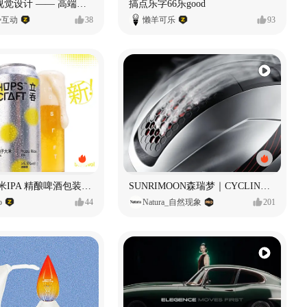
奥捷龙官网视觉设计 —— 高端网站建设
搞点乐字66乐good
势互动
38
懒羊可乐
93
立吞 柚子大米IPA 精酿啤酒包装设计
SUNRIMOON森瑞梦｜CYCLING HELMET CG｜气动骑行头盔
o
44
Natura_自然现象
201