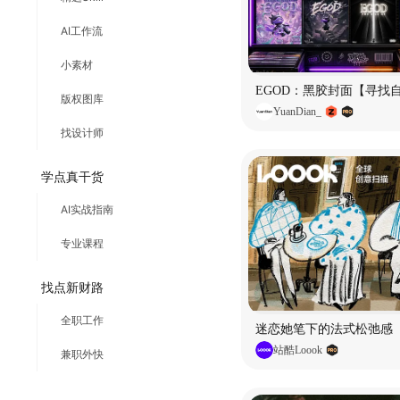
AI工作流
小素材
EGOD：黑胶封面【寻找
版权图库
YuanDian_
找设计师
学点真干货
AI实战指南
专业课程
找点新财路
全职工作
迷恋她笔下的法式松弛感
站酷Loook
兼职外快