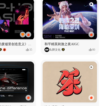
《在被遗忘的废墟里创造意义》#MVLAND嘻哈狂欢派对
和平精英刺激之夜AIGC
35
头牌文化
80