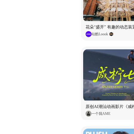
花朵“盛开” 有趣的动态装
站酷Loook
原创AI潮汕动画影片《咸柠
一个我AME