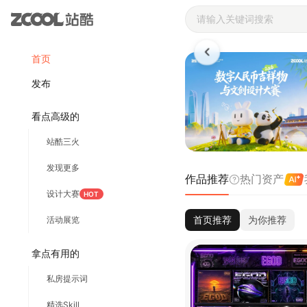
站酷ZCOOL 
首页
发布
看点高级的
站酷三火
发现更多
作品推荐
热门资产
设计大赛
HOT
首页推荐
为你推荐
活动展览
拿点有用的
私房提示词
精选Skill