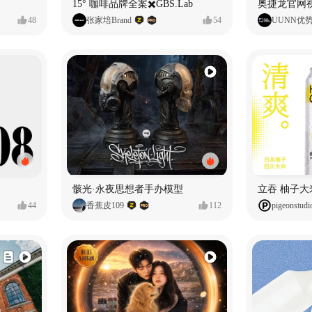
15° 咖啡品牌全案✖️GBS.Lab
48
张家培Brand
54
UUNN优
骸光·永夜思想者手办模型
44
香蕉皮109
112
pigeonstudi