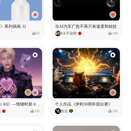
痕迹》系列插画 32
当AI汽车广告不再只有速度和炫技
61
KK不设限
148
《If U Want It All》—情绪时差 #MVLAND嘻哈狂欢派对
个人作品《伊利30周年擂台赛》
尧
141
影志
156