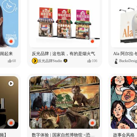
小熊闹起来
反光品牌 | 这包装，有的是烟火气
68
反光品牌Studio
106
BucksDesi
频】
数字体验 | 国家自然博物馆:<恐龙公园>沉浸特展
故事会风格