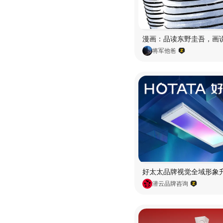
将军他爸
潜云品牌咨询