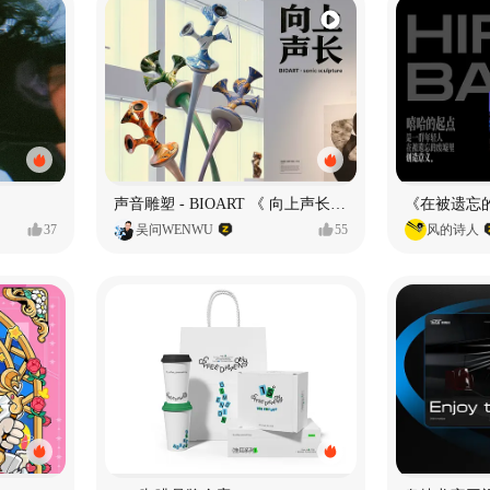
声音雕塑 - BIOART 《 向上声长 》
37
吴问WENWU
55
风的诗人