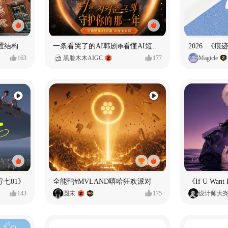
置结构
一条看哭了的AI韩剧❄️看懂AI短剧出海全流程
2026 ·《
163
黑脸木木AIGC
177
Magicle
七01》
全能鸭#MVLAND嘻哈狂欢派对
143
圆末
175
设计师大