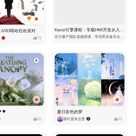
Kanzi引擎课程：车载HMI开发从入门到精通
MVLAND嘻哈狂欢派对
官方量产团队直接授课，学完即具备车企项目上岗能力
72
🌳
夏日彩色的梦
35
茶叶蛋有点烫
33