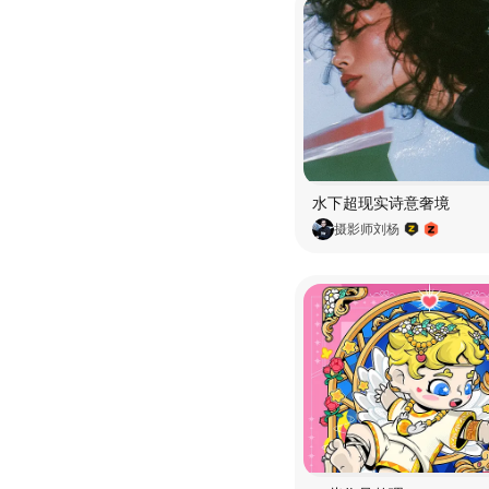
水下超现实诗意奢境
摄影师刘杨