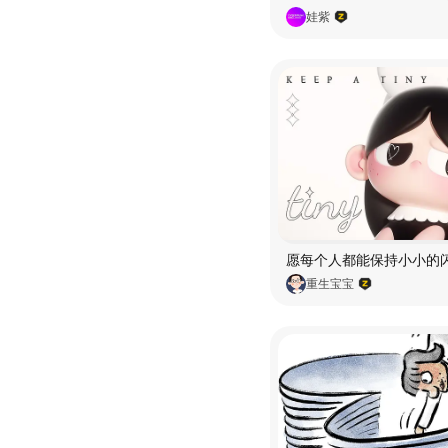
娃紫
重生宝宝