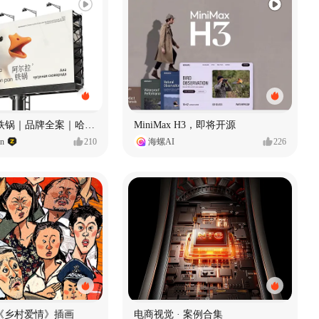
Ala 阿尔拉-铁锅｜品牌全案｜哈尔滨
MiniMax H3，即将开源
gn
210
海螺AI
226
《乡村爱情》插画
电商视觉 · 案例合集