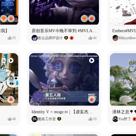
自我】
原创音乐MV今晚不审判 #MVLAND嘻哈狂欢派对
Embers#
35
卷云品牌IP设计
46
Mikyyellow
Identity V × moge.tv | 【虚妄杰作时装】“小女孩”
潜林之息🌳
48
魔格工作室
19
Yea野了