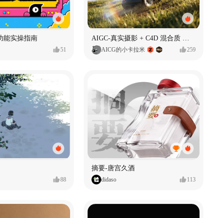
功能实操指南
AIGC-真实摄影 + C4D 混合质 能让 AI 产品图更好吗?
51
AICG的小卡拉米
259
摘要-唐宫久酒
88
didaso
113