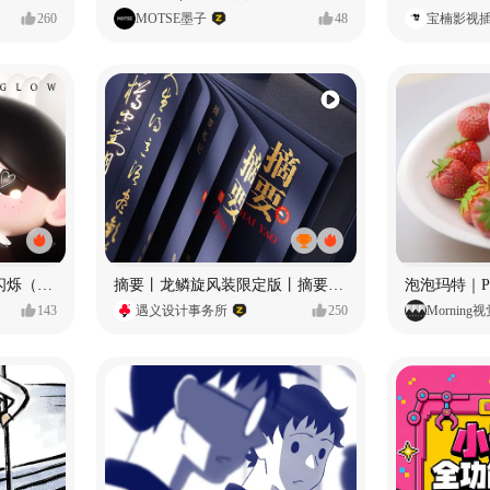
260
MOTSE墨子
48
宝楠影视
愿每个人都能保持小小的闪烁（IP可授权）
摘要丨龙鳞旋风装限定版丨摘要的比赛里 看谁卷s谁！
143
遇义设计事务所
250
Morning