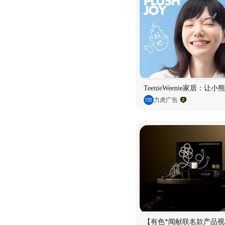
TeenieWeenie家居：让
力虎广告
【有色*闻献联名款产品视