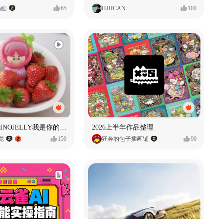
插画
65
HJHCAN
100
泡泡玛特｜PINOJELLY我是你的娃娃系列
2026上半年作品整理
视觉
150
狂奔的包子插画铺
90