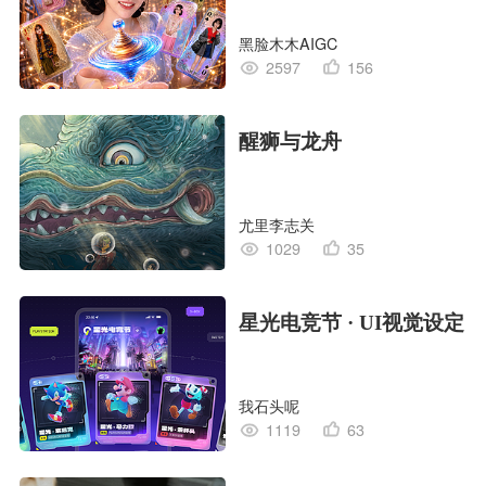
黑脸木木AIGC
2597
156
醒狮与龙舟
尤里李志关
1029
35
星光电竞节 · UI视觉设定
我石头呢
1119
63