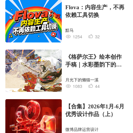
Flova：内容生产，不再
依赖工具切换
黯马
1254
32
《格萨尔王》绘本创作
手稿｜水彩墨韵下的史
诗回响
月光下的懒猫一溪
1083
44
【合集】2026年1月-6月
优秀设计作品（上）
微博品牌运营设计