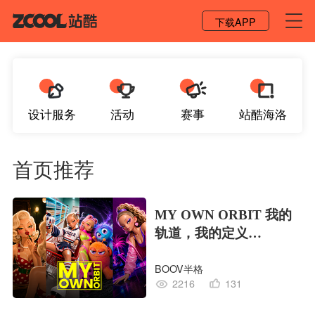
登录 / 注册
下载APP
设计服务
活动
赛事
站酷海洛
首页推荐
MY OWN ORBIT 我的
轨道，我的定义
#MVLAND嘻哈狂欢派
BOOV半格
对
2216
131