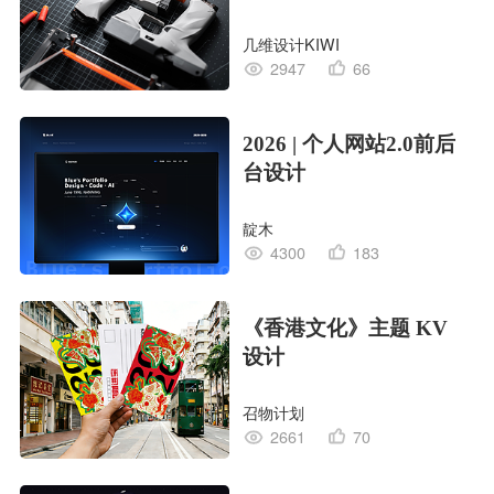
几维设计KIWI
2947
66
2026 | 个人网站2.0前后
台设计
靛木
4300
183
《香港文化》主题 KV
设计
召物计划
2661
70