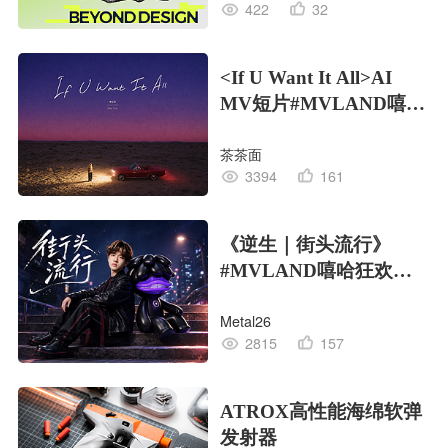
422
32
<If U Want It All>AI
MV短片#MVLAND嘻哈
狂欢派对
茶茶面
3394
161
《逆生｜街头流行》
#MVLAND嘻哈狂欢派
对
Metal26
2815
157
ATROX高性能海绵软弹
发射器