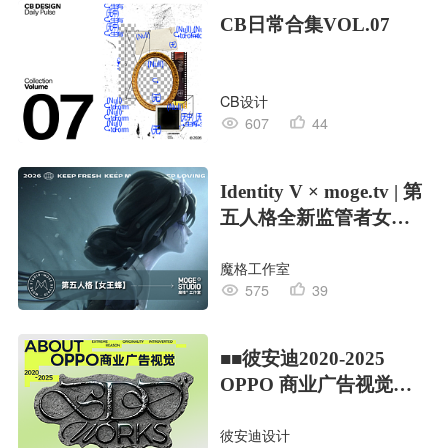
CB日常合集VOL.07
CB设计
607
44
Identity V × moge.tv | 第
五人格全新监管者女王
蜂
魔格工作室
575
39
■■彼安迪2020-2025
OPPO 商业广告视觉合
集/部分
彼安迪设计