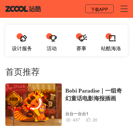
登录 / 注册
下载APP
设计服务
活动
赛事
站酷海洛
首页推荐
Bobi Paradise｜一组奇
幻童话电影海报插画
台台一台台1
437
20