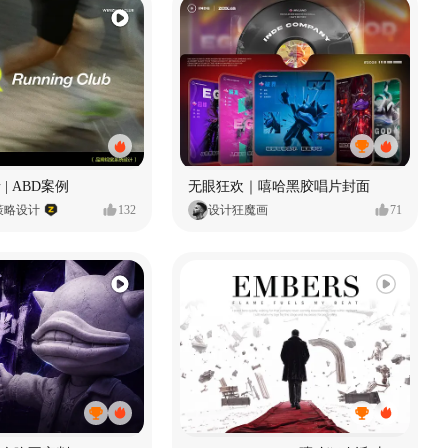
 | ABD案例
无眼狂欢｜嘻哈黑胶唱片封面
策略设计
132
设计狂魔画
71