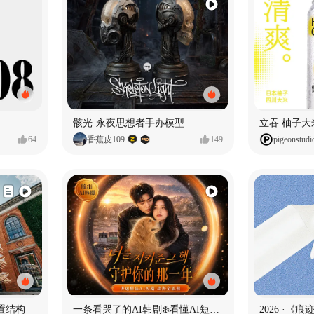
骸光·永夜思想者手办模型
64
香蕉皮109
149
pigeonstudi
置结构
一条看哭了的AI韩剧❄️看懂AI短剧出海全流程
2026 ·《