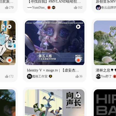
ECLIPSE #MVLAND嘻哈狂欢派对 女团MV
【寻找自我】#MVLAND嘻哈狂欢派对
270
YuanDian_
162
卷云品牌I
Identity V × moge.tv | 【虚妄杰作时装】“小女孩”
潜林之息🌳
172
魔格工作室
36
Yea野了