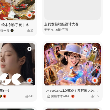
点我发起站酷设计大赛
《格萨尔王》绘本创作手稿｜水彩墨韵下的史诗回响
美美与共创造不同
懒猫一溪
35
集(一)
用Seedance2.5喂50个素材做大片（实操干货）
148
黑脸木木AIGC
155