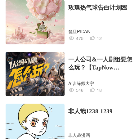
玫瑰热气球告白计划💌
琵旦PIDAN
475
12
一人公司&一人剧组要怎
么玩？【TapNow
Creative OS】
Ai训练师大宇
546
18
非人哉1238-1239
非人哉漫画