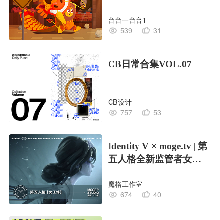
台台一台台1
539
31
CB日常合集VOL.07
CB设计
757
53
Identity V × moge.tv | 第
五人格全新监管者女王
蜂
魔格工作室
674
40