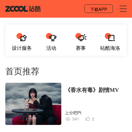
登录 / 注册
下载APP
设计服务
活动
赛事
站酷海洛
首页推荐
《香水有毒》剧情MV
上分吧Pt
341
2