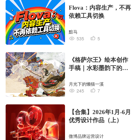
Flova：内容生产，不再
依赖工具切换
黯马
535
5
《格萨尔王》绘本创作
手稿｜水彩墨韵下的史
诗回响
月光下的懒猫一溪
245
7
【合集】2026年1月-6月
优秀设计作品（上）
微博品牌运营设计