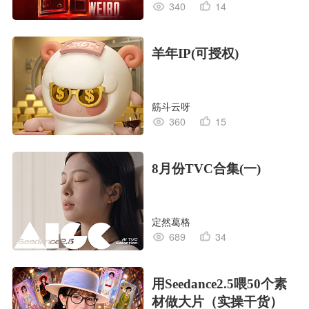
340
14
羊年IP(可授权)
筋斗云呀
360
15
8月份TVC合集(一)
定然葛格
689
34
用Seedance2.5喂50个素
材做大片（实操干货）