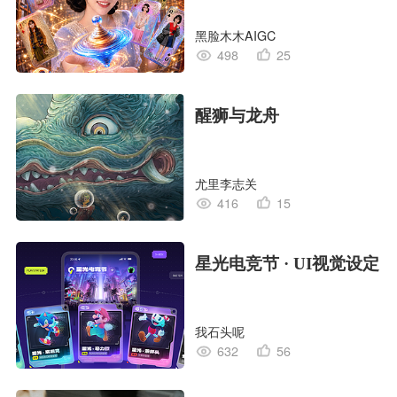
黑脸木木AIGC
498
25
醒狮与龙舟
尤里李志关
416
15
星光电竞节 · UI视觉设定
我石头呢
632
56