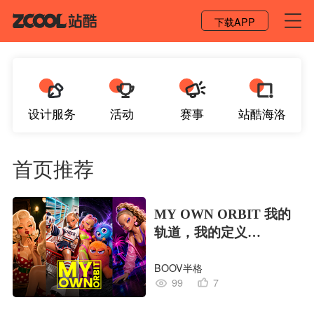
登录 / 注册
下载APP
设计服务
活动
赛事
站酷海洛
首页推荐
MY OWN ORBIT 我的
轨道，我的定义
#MVLAND嘻哈狂欢派
BOOV半格
对
99
7