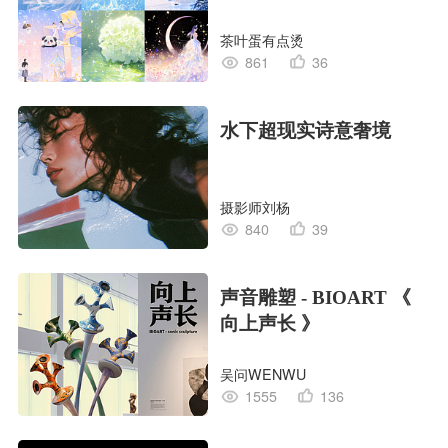
茶叶蛋有点烫
861
36
水下超现实诗意奢境
摄影师刘杨
840
39
声音雕塑 - BIOART 《
向上声长 》
吴问WENWU
1555
136