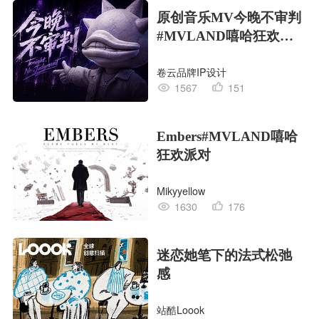
原创音乐MV今晚不审判
#MVLAND嘻哈狂欢派
对
卷云品牌IP设计
1567
151
Embers#MVLAND嘻哈
狂欢派对
Mikyyellow
1630
176
迷恋她笔下的法式松弛
感
站酷Loook