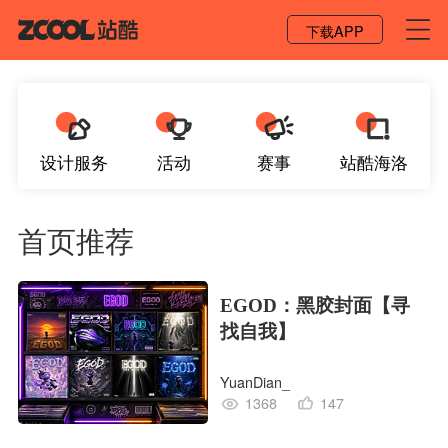
登录 / 注册
下载APP
设计服务
活动
赛事
站酷海洛
首页推荐
EGOD：黑胶封面【寻
找自我】
YuanDian_
1368
147