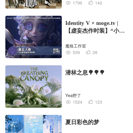
1796
142
Identity V × moge.tv |
【虚妄杰作时装】“小女
孩”
魔格工作室
539
28
潜林之息🌳🌳🌳
Yea野了
1524
123
夏日彩色的梦