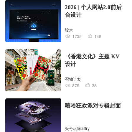
2026 | 个人网站2.0前后
台设计
靛木
1735
146
《香港文化》主题 KV
设计
召物计划
875
38
嘻哈狂欢派对专辑封面
头号玩家attry