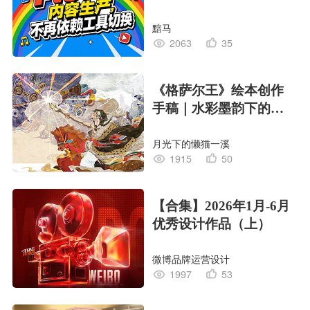
黯马
2063
35
《格萨尔王》绘本创作
手稿｜水彩墨韵下的史
诗回响
月光下的懒猫一溪
1915
50
【合集】2026年1月-6月
优秀设计作品（上）
微博品牌运营设计
1997
53