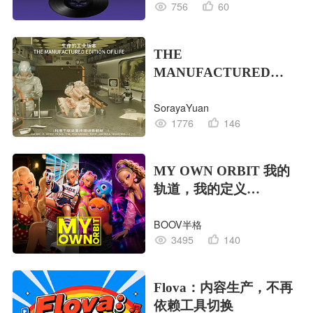
756
60
THE
MANUFACTURED
EDITION OF LIFE生命
SorayaYuan
的工业版本
1776
146
MY OWN ORBIT 我的
轨道，我的定义
#MVLAND嘻哈狂欢派
BOOV半格
对
3495
140
Flova：内容生产，不再
依赖工具切换