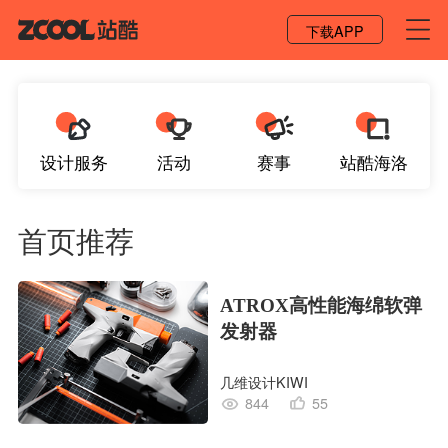
登录 / 注册
下载APP
设计服务
活动
赛事
站酷海洛
首页推荐
ATROX高性能海绵软弹
发射器
几维设计KIWI
844
55