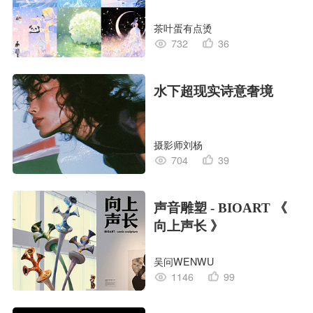
茶叶蛋有点烫
732
36
水下超现实诗意奢境
摄影师刘杨
704
39
声音雕塑 - BIOART 《
向上声长 》
吴问WENWU
1146
99