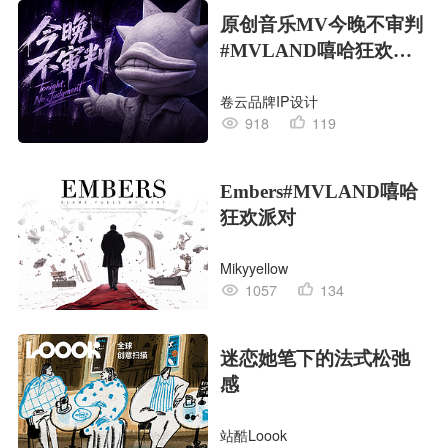
原创音乐MV今晚不审判
#MVLAND嘻哈狂欢派
对
卷云品牌IP设计
918
119
Embers#MVLAND嘻哈
狂欢派对
Mikyyellow
1057
134
迷恋她笔下的法式松弛
感
站酷Loook