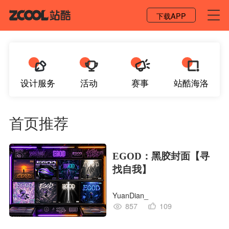
登录 / 注册
下载APP
设计服务
活动
赛事
站酷海洛
首页推荐
EGOD：黑胶封面【寻
找自我】
YuanDian_
857
109