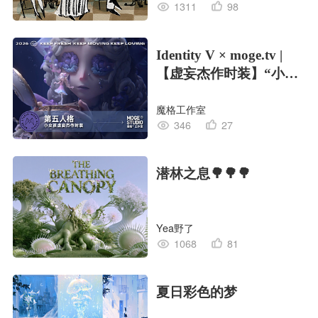
1311
98
Identity V × moge.tv |
【虚妄杰作时装】“小女
孩”
魔格工作室
346
27
潜林之息🌳🌳🌳
Yea野了
1068
81
夏日彩色的梦