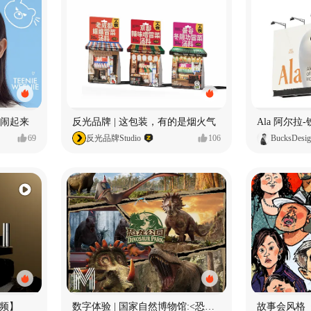
小熊闹起来
反光品牌 | 这包装，有的是烟火气
69
反光品牌Studio
106
BucksDesi
频】
数字体验 | 国家自然博物馆:<恐龙公园>沉浸特展
故事会风格