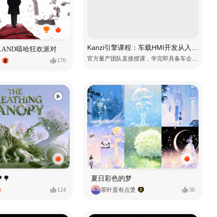
Kanzi引擎课程：车载HMI开发从入门到精通
MVLAND嘻哈狂欢派对
官方量产团队直接授课，学完即具备车企项目上岗能力
176
🌳
夏日彩色的梦
124
茶叶蛋有点烫
36