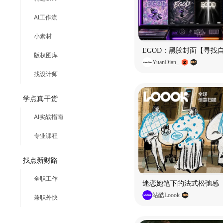
AI工作流
小素材
EGOD：黑胶封面【寻找
版权图库
YuanDian_
找设计师
学点真干货
AI实战指南
专业课程
找点新财路
全职工作
迷恋她笔下的法式松弛感
站酷Loook
兼职外快