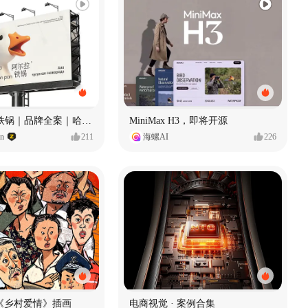
Ala 阿尔拉-铁锅｜品牌全案｜哈尔滨
MiniMax H3，即将开源
gn
211
海螺AI
226
《乡村爱情》插画
电商视觉 · 案例合集