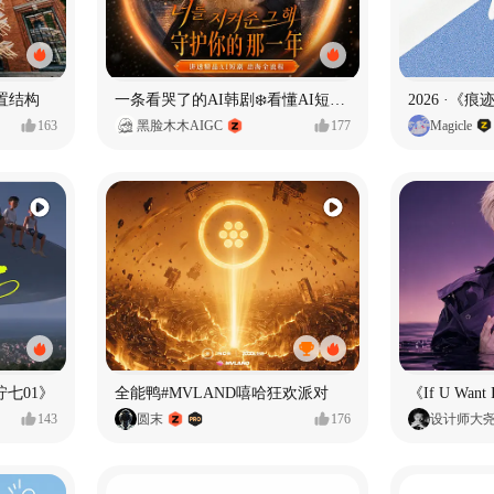
置结构
一条看哭了的AI韩剧❄️看懂AI短剧出海全流程
2026 ·《
163
黑脸木木AIGC
177
Magicle
七01》
全能鸭#MVLAND嘻哈狂欢派对
143
圆末
176
设计师大