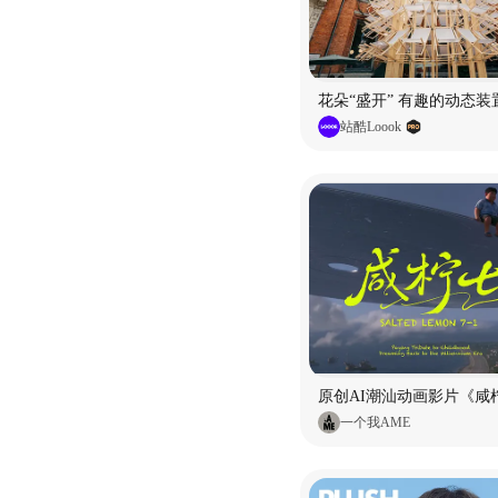
花朵“盛开” 有趣的动态装
站酷Loook
原创AI潮汕动画影片《咸柠
一个我AME