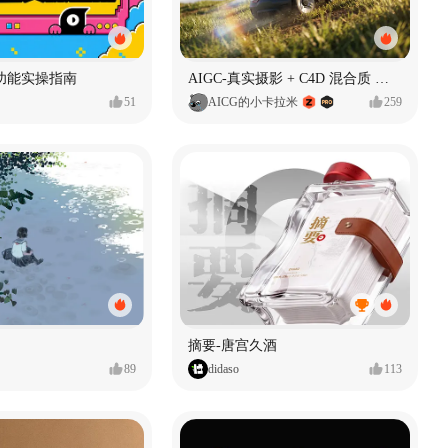
功能实操指南
AIGC-真实摄影 + C4D 混合质 能让 AI 产品图更好吗?
51
AICG的小卡拉米
259
摘要-唐宫久酒
89
didaso
113