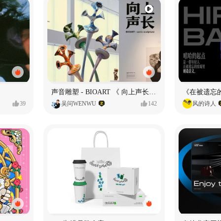
声音雕塑 - BIOART 《 向上声长 》
39
吴问WENWU
142
风的诗人