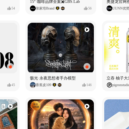
15° 咖啡品牌全案✖️GBS.Lab
54
张家培Brand
56
UUNN优
骸光·永夜思想者手办模型
45
香蕉皮109
146
pigeonstudi