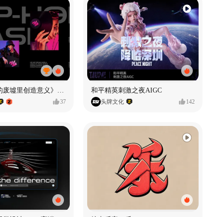
《在被遗忘的废墟里创造意义》#MVLAND嘻哈狂欢派对
和平精英刺激之夜AIGC
37
头牌文化
142