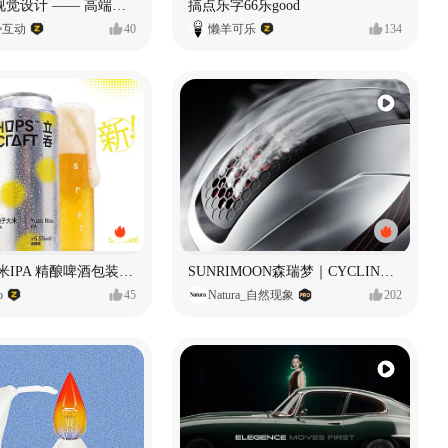
奥捷龙官网视觉设计 —— 高端网站建设
搞点乐字66乐good
势互动
40
懒羊可乐
134
立吞 柚子大米IPA 精酿啤酒包装设计
SUNRIMOON森瑞梦｜CYCLING HELMET CG｜气动骑行头盔
o
45
Natura_自然现象
202