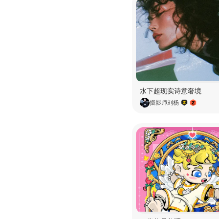
水下超现实诗意奢境
摄影师刘杨