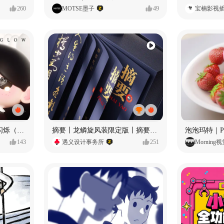
260
MOTSE墨子
49
宝楠影视
愿每个人都能保持小小的闪烁（IP可授权）
摘要丨龙鳞旋风装限定版丨摘要的比赛里 看谁卷s谁！
143
遇义设计事务所
251
Morning