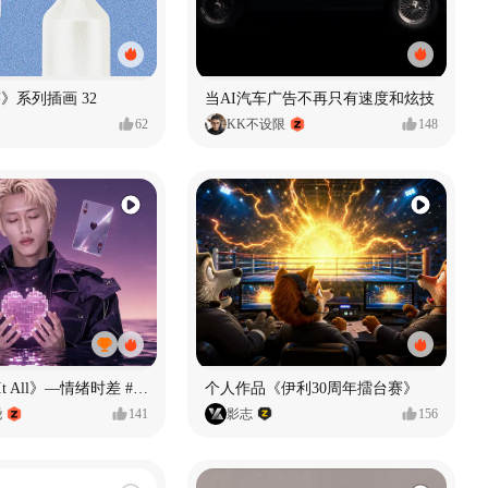
痕迹》系列插画 32
当AI汽车广告不再只有速度和炫技
62
KK不设限
148
《If U Want It All》—情绪时差 #MVLAND嘻哈狂欢派对
个人作品《伊利30周年擂台赛》
尧
141
影志
156