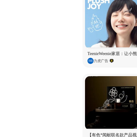
TeenieWeenie家居：让
力虎广告
【有色*闻献联名款产品视