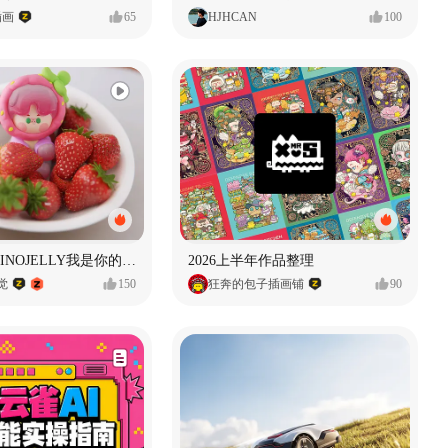
插画
65
HJHCAN
100
泡泡玛特｜PINOJELLY我是你的娃娃系列
2026上半年作品整理
视觉
150
狂奔的包子插画铺
90