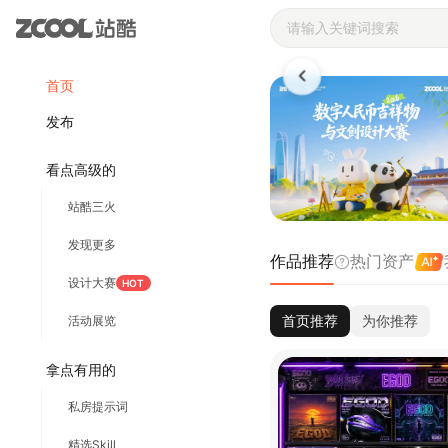
站酷ZCOOL 
首页
发布
看点高级的
站酷三火
发现更多
作品推荐
热门资产
设计大赛
HOT
首页推荐
为你推荐
活动展览
拿点有用的
私房提示词
精选Skill