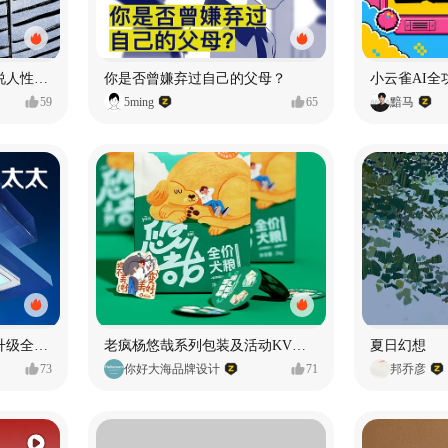
漫画：品读东野圭吾，画说人性百态
你是否曾嫌弃过自己的父母？
小云雀AI全
59
5ming
65
黯马
好太太品牌视觉全域形象升级全案【潜云品牌】
老疯杨悠哉系列包装及活动KV设计
夏日幻想
73
你好大海品牌设计
71
邦乔彦