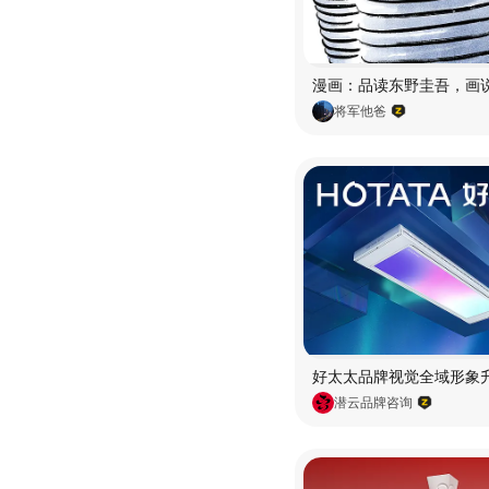
将军他爸
潜云品牌咨询