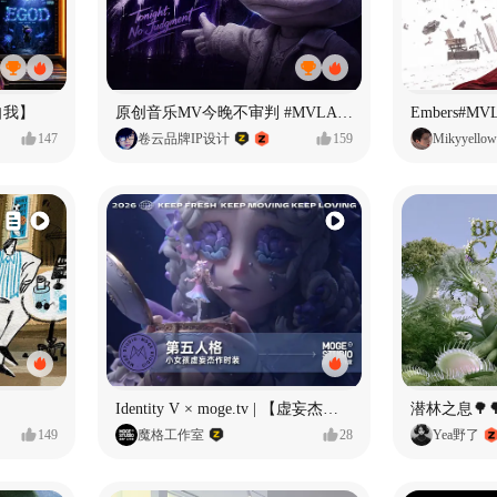
自我】
原创音乐MV今晚不审判 #MVLAND嘻哈狂欢派对
Embers#
147
卷云品牌IP设计
159
Mikyyellow
Identity V × moge.tv | 【虚妄杰作时装】“小女孩”
潜林之息🌳
149
魔格工作室
28
Yea野了