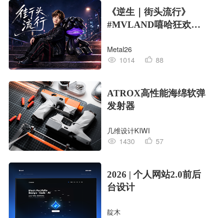
《逆生｜街头流行》
#MVLAND嘻哈狂欢派
对
Metal26
1014
88
ATROX高性能海绵软弹
发射器
几维设计KIWI
1430
57
2026 | 个人网站2.0前后
台设计
靛木