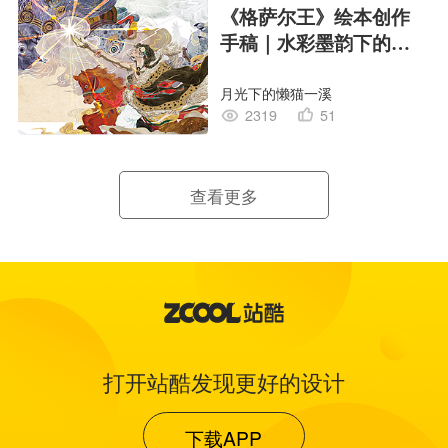
《格萨尔王》绘本创作
手稿｜水彩墨韵下的史
诗回响
月光下的懒猫一溪
2319
51
查看更多
打开站酷发现更好的设计
下载APP