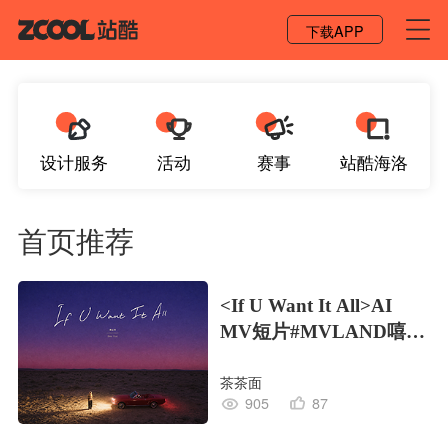
登录 / 注册
下载APP
设计服务
活动
赛事
站酷海洛
首页推荐
<If U Want It All>AI
MV短片#MVLAND嘻哈
狂欢派对
茶茶面
905
87