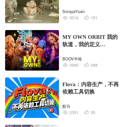
EDITION OF LIFE生命
SorayaYuan
的工业版本
3016
151
MY OWN ORBIT 我的
轨道，我的定义
#MVLAND嘻哈狂欢派
BOOV半格
对
3990
288
Flova：内容生产，不再
依赖工具切换
黯马
2351
35