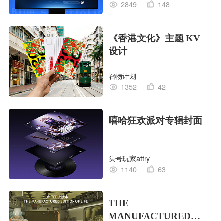
2849
148
《香港文化》主题 KV
设计
召物计划
1352
42
嘻哈狂欢派对专辑封面
头号玩家attry
1140
63
THE
MANUFACTURED