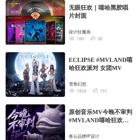
无眼狂欢｜嘻哈黑胶唱
片封面
设计狂魔画
180
36
ECLIPSE #MVLAND嘻
哈狂欢派对 女团MV
雪青幻想
1824
151
原创音乐MV今晚不审判
#MVLAND嘻哈狂欢派
对
卷云品牌IP设计