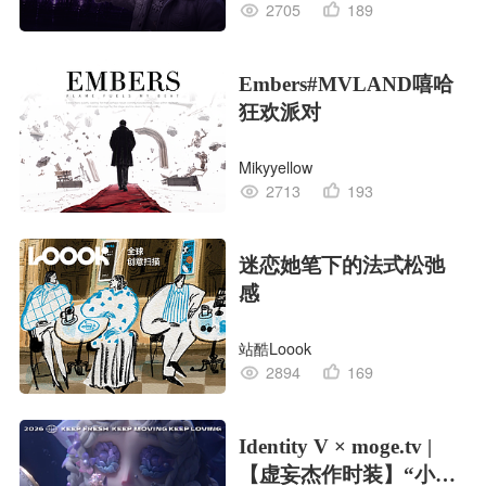
2705
189
Embers#MVLAND嘻哈
狂欢派对
Mikyyellow
2713
193
迷恋她笔下的法式松弛
感
站酷Loook
2894
169
Identity V × moge.tv |
【虚妄杰作时装】“小女