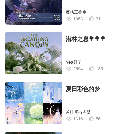
孩”
魔格工作室
1056
31
潜林之息🌳🌳🌳
Yea野了
2594
135
夏日彩色的梦
茶叶蛋有点烫
1316
56