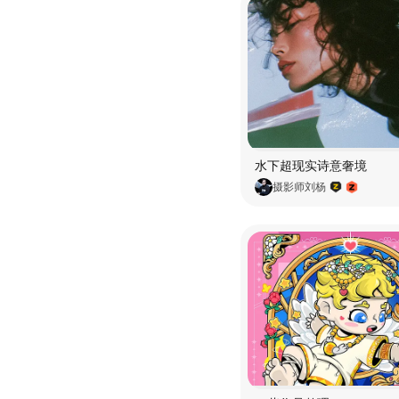
水下超现实诗意奢境
摄影师刘杨