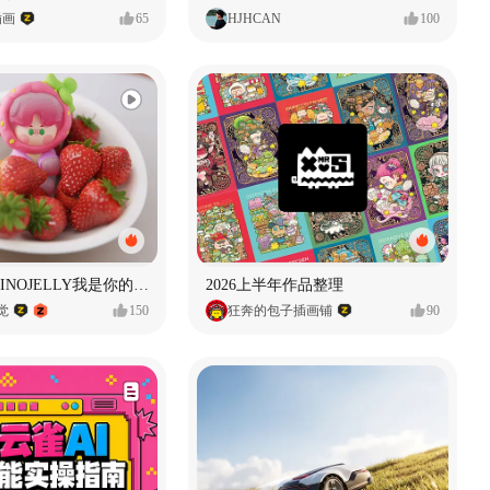
插画
65
HJHCAN
100
泡泡玛特｜PINOJELLY我是你的娃娃系列
2026上半年作品整理
视觉
150
狂奔的包子插画铺
90