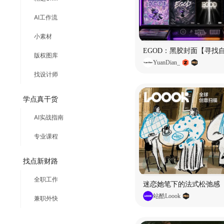
AI工作流
小素材
EGOD：黑胶封面【寻找
版权图库
YuanDian_
找设计师
学点真干货
AI实战指南
专业课程
找点新财路
全职工作
迷恋她笔下的法式松弛感
站酷Loook
兼职外快