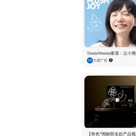
TeenieWeenie家居：让
力虎广告
【有色*闻献联名款产品视