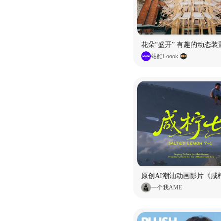
花朵“盛开” 有趣的动态装
站酷Loook
原创AI潮汕动画影片《咸柠
一个我AME