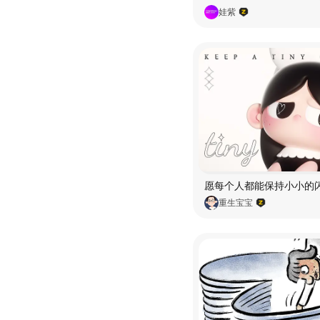
娃紫
重生宝宝