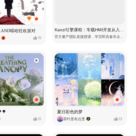
Kanzi引擎课程：车载HMI开发从入门到精通
MVLAND嘻哈狂欢派对
官方量产团队直接授课，学完即具备车企项目上岗能力
70
🌳
夏日彩色的梦
35
茶叶蛋有点烫
33