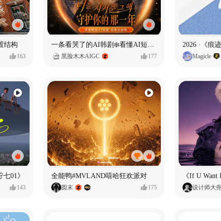
置结构
一条看哭了的AI韩剧❄️看懂AI短剧出海全流程
2026 ·《
163
黑脸木木AIGC
177
Magicle
七01》
全能鸭#MVLAND嘻哈狂欢派对
143
圆末
175
设计师大