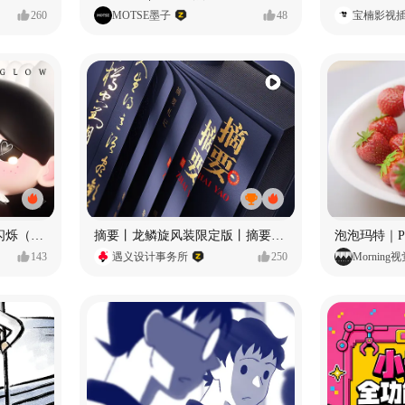
260
MOTSE墨子
48
宝楠影视
愿每个人都能保持小小的闪烁（IP可授权）
摘要丨龙鳞旋风装限定版丨摘要的比赛里 看谁卷s谁！
143
遇义设计事务所
250
Morning