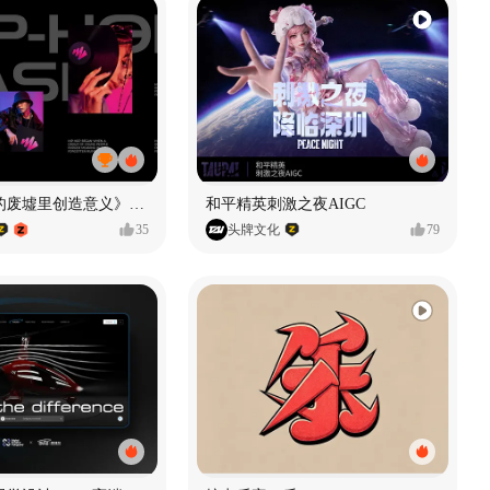
《在被遗忘的废墟里创造意义》#MVLAND嘻哈狂欢派对
和平精英刺激之夜AIGC
35
头牌文化
79