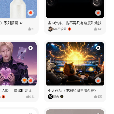
痕迹》系列插画 32
当AI汽车广告不再只有速度和炫技
61
KK不设限
148
《If U Want It All》—情绪时差 #MVLAND嘻哈狂欢派对
个人作品《伊利30周年擂台赛》
尧
141
影志
156