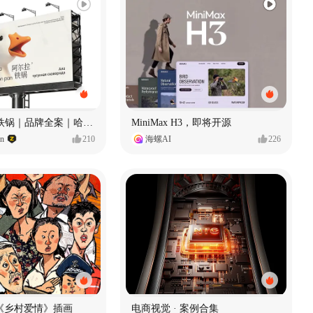
Ala 阿尔拉-铁锅｜品牌全案｜哈尔滨
MiniMax H3，即将开源
gn
210
海螺AI
226
《乡村爱情》插画
电商视觉 · 案例合集