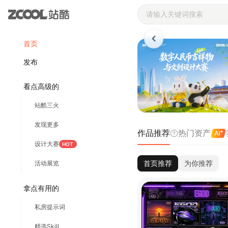
站酷ZCOOL 
首页
发布
看点高级的
站酷三火
发现更多
作品推荐
热门资产
设计大赛
HOT
首页推荐
为你推荐
活动展览
拿点有用的
私房提示词
精选Skill