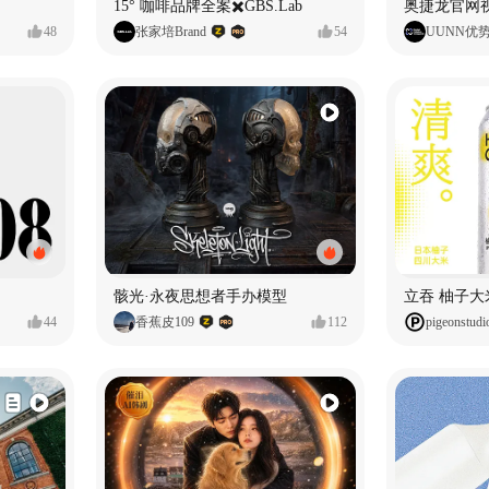
15° 咖啡品牌全案✖️GBS.Lab
48
张家培Brand
54
UUNN优
骸光·永夜思想者手办模型
44
香蕉皮109
112
pigeonstudi