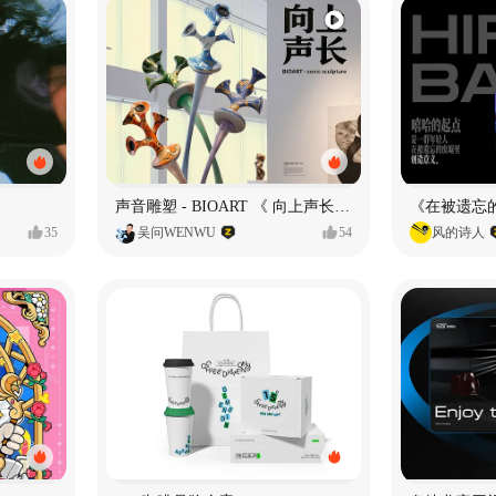
声音雕塑 - BIOART 《 向上声长 》
35
吴问WENWU
54
风的诗人