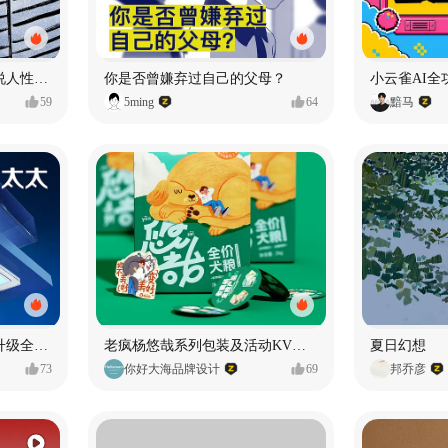
漫画：品读东野圭吾，画说人性百态
你是否曾嫌弃过自己的父母？
小云雀AI全
59
5ming
64
黯马
好太太品牌视觉全域形象升级全案【潜云品牌】
老疯杨悠哉系列包装及活动KV设计
夏日幻想
73
你好大海品牌设计
69
邦乔彦