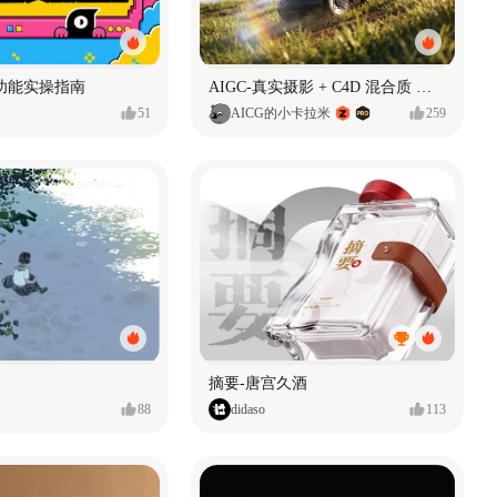
功能实操指南
AIGC-真实摄影 + C4D 混合质 能让 AI 产品图更好吗?
51
AICG的小卡拉米
259
摘要-唐宫久酒
88
didaso
113