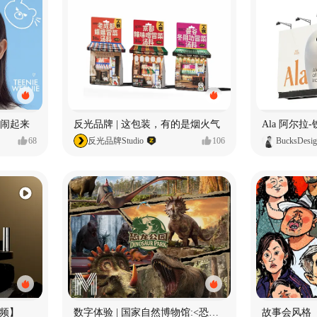
小熊闹起来
反光品牌 | 这包装，有的是烟火气
68
反光品牌Studio
106
BucksDesi
频】
数字体验 | 国家自然博物馆:<恐龙公园>沉浸特展
故事会风格