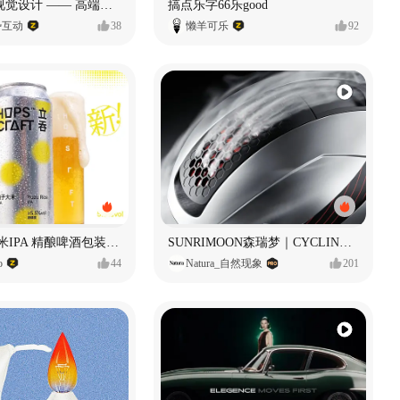
奥捷龙官网视觉设计 —— 高端网站建设
搞点乐字66乐good
势互动
38
懒羊可乐
92
立吞 柚子大米IPA 精酿啤酒包装设计
SUNRIMOON森瑞梦｜CYCLING HELMET CG｜气动骑行头盔
o
44
Natura_自然现象
201