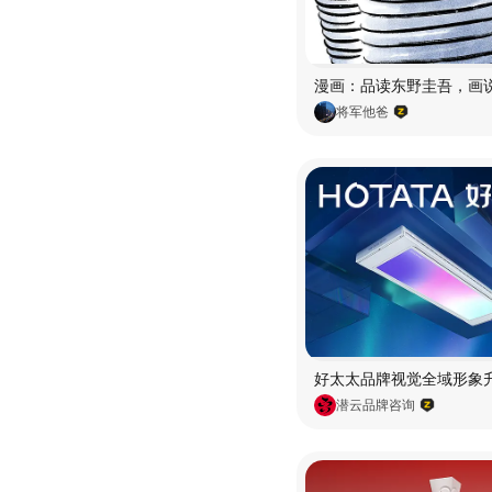
将军他爸
潜云品牌咨询