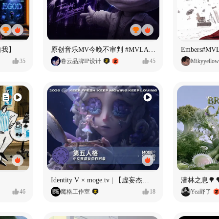
自我】
原创音乐MV今晚不审判 #MVLAND嘻哈狂欢派对
Embers#
35
卷云品牌IP设计
45
Mikyyellow
Identity V × moge.tv | 【虚妄杰作时装】“小女孩”
潜林之息🌳
46
魔格工作室
18
Yea野了