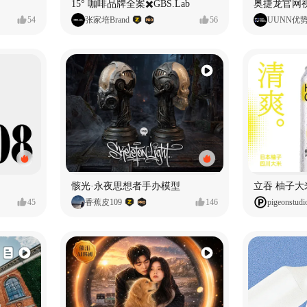
15° 咖啡品牌全案✖️GBS.Lab
54
张家培Brand
56
UUNN优
骸光·永夜思想者手办模型
45
香蕉皮109
146
pigeonstudi