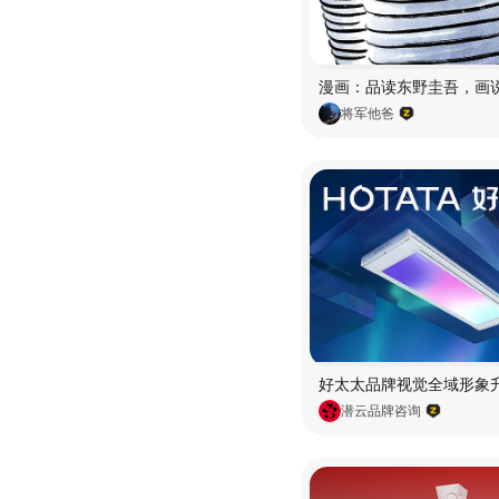
将军他爸
潜云品牌咨询