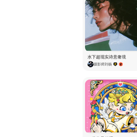
水下超现实诗意奢境
摄影师刘杨