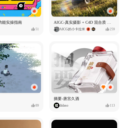
功能实操指南
AIGC-真实摄影 + C4D 混合质 能让 AI 产品图更好吗?
51
AICG的小卡拉米
259
摘要-唐宫久酒
89
didaso
113