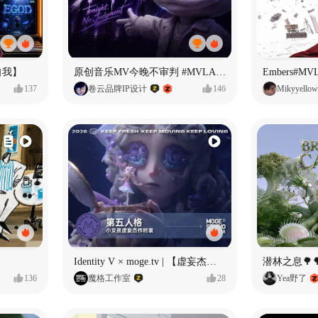
自我】
原创音乐MV今晚不审判 #MVLAND嘻哈狂欢派对
Embers#
137
卷云品牌IP设计
146
Mikyyellow
Identity V × moge.tv | 【虚妄杰作时装】“小女孩”
潜林之息🌳
136
魔格工作室
28
Yea野了