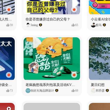
漫画：品读东野圭吾，画说人性百态
你是否曾嫌弃过自己的父母？
小云雀AI全
59
5ming
65
黯马
好太太品牌视觉全域形象升级全案【潜云品牌】
老疯杨悠哉系列包装及活动KV设计
夏日幻想
73
你好大海品牌设计
69
邦乔彦