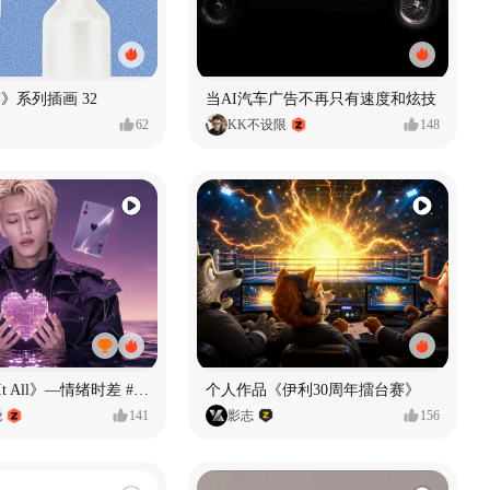
痕迹》系列插画 32
当AI汽车广告不再只有速度和炫技
62
KK不设限
148
《If U Want It All》—情绪时差 #MVLAND嘻哈狂欢派对
个人作品《伊利30周年擂台赛》
尧
141
影志
156