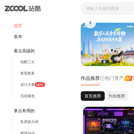
站酷ZCOOL 
首页
发布
看点高级的
站酷三火
发现更多
作品推荐
热门资产
设计大赛
HOT
首页推荐
为你推荐
活动展览
拿点有用的
私房提示词
精选Skill