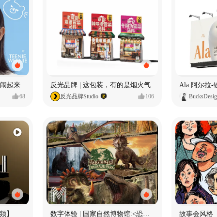
小熊闹起来
反光品牌 | 这包装，有的是烟火气
68
反光品牌Studio
106
BucksDesi
频】
数字体验 | 国家自然博物馆:<恐龙公园>沉浸特展
故事会风格