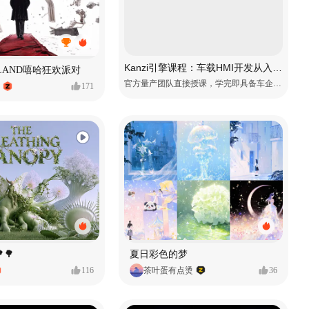
Kanzi引擎课程：车载HMI开发从入门到精通
MVLAND嘻哈狂欢派对
官方量产团队直接授课，学完即具备车企项目上岗能力
171
🌳
夏日彩色的梦
116
茶叶蛋有点烫
36