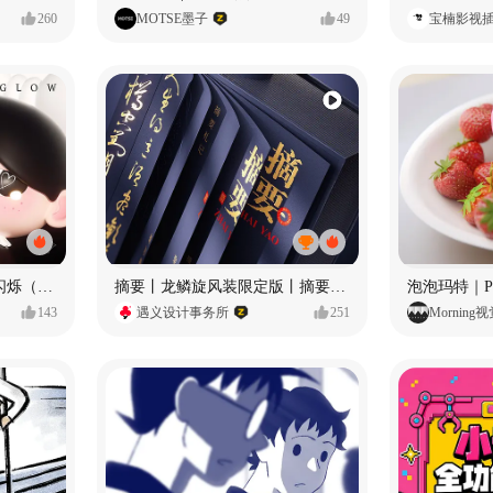
260
MOTSE墨子
49
宝楠影视
愿每个人都能保持小小的闪烁（IP可授权）
摘要丨龙鳞旋风装限定版丨摘要的比赛里 看谁卷s谁！
143
遇义设计事务所
251
Morning