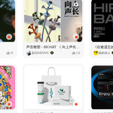
声音雕塑 - BIOART 《 向上声长 》
39
吴问WENWU
128
风的诗人