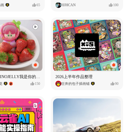
插画
65
HJHCAN
100
泡泡玛特｜PINOJELLY我是你的娃娃系列
2026上半年作品整理
视觉
150
狂奔的包子插画铺
90