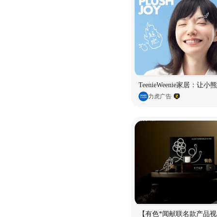
TeenieWeenie家居：让
力虎广告
【有色*闻献联名款产品视