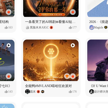
置结构
一条看哭了的AI韩剧❄️看懂AI短剧出海全流程
2026 ·《
163
黑脸木木AIGC
177
Magicle
七01》
全能鸭#MVLAND嘻哈狂欢派对
143
圆末
176
设计师大