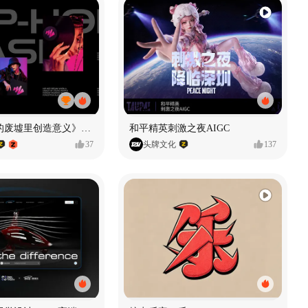
《在被遗忘的废墟里创造意义》#MVLAND嘻哈狂欢派对
和平精英刺激之夜AIGC
37
头牌文化
137