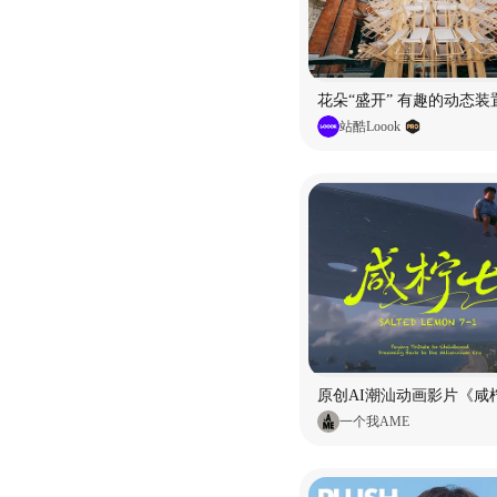
花朵“盛开” 有趣的动态装
站酷Loook
原创AI潮汕动画影片《咸柠
一个我AME