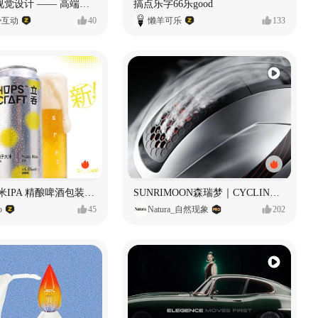
奥捷龙官网视觉设计 —— 高端网站建设
搞点乐字66乐good
势互动
40
懒羊可乐
133
立吞 柚子大米IPA 精酿啤酒包装设计
SUNRIMOON森瑞梦｜CYCLING HELMET CG｜气动骑行头盔
o
45
Natura_自然现象
202