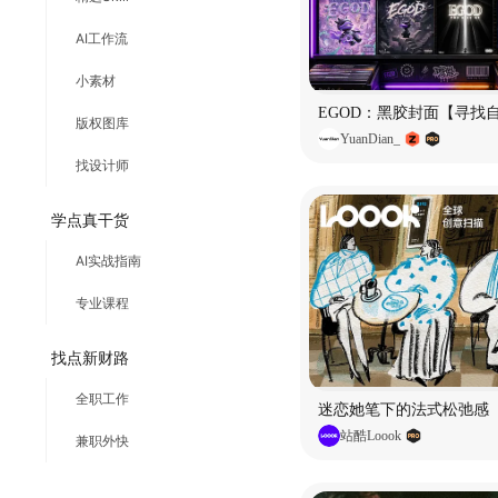
AI工作流
小素材
EGOD：黑胶封面【寻找
版权图库
YuanDian_
找设计师
学点真干货
AI实战指南
专业课程
找点新财路
全职工作
迷恋她笔下的法式松弛感
站酷Loook
兼职外快