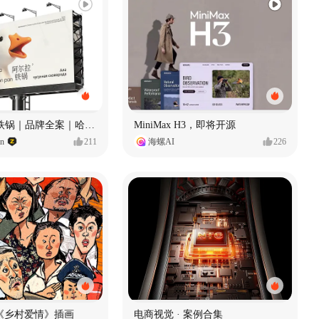
Ala 阿尔拉-铁锅｜品牌全案｜哈尔滨
MiniMax H3，即将开源
gn
211
海螺AI
226
《乡村爱情》插画
电商视觉 · 案例合集