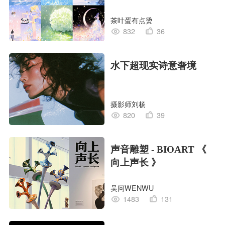
茶叶蛋有点烫
832
36
水下超现实诗意奢境
摄影师刘杨
820
39
声音雕塑 - BIOART 《
向上声长 》
吴问WENWU
1483
131