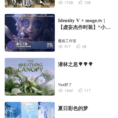
1728
138
Identity V × moge.tv |
【虚妄杰作时装】“小女
孩”
魔格工作室
517
28
潜林之息🌳🌳🌳
Yea野了
1442
117
夏日彩色的梦