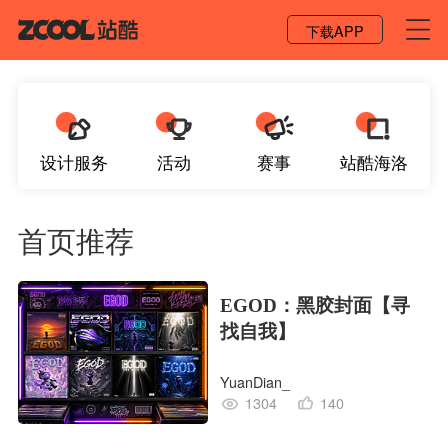
登录 / 注册
下载APP
设计服务
活动
赛事
站酷海洛
首页推荐
EGOD：黑胶封面【寻
找自我】
YuanDian_
1304
140