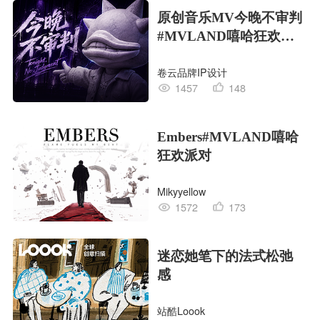
原创音乐MV今晚不审判
#MVLAND嘻哈狂欢派
对
卷云品牌IP设计
1457
148
Embers#MVLAND嘻哈
狂欢派对
Mikyyellow
1572
173
迷恋她笔下的法式松弛
感
站酷Loook