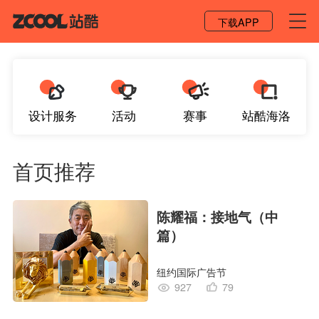
登录 / 注册
下载APP
设计服务
活动
赛事
站酷海洛
首页推荐
陈耀福：接地气（中
篇）
纽约国际广告节
927
79