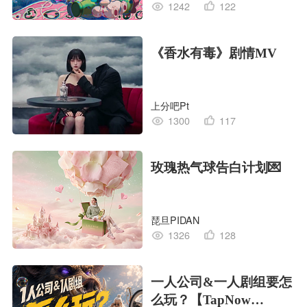
1242
122
《香水有毒》剧情MV
上分吧Pt
1300
117
玫瑰热气球告白计划💌
琵旦PIDAN
1326
128
一人公司&一人剧组要怎
么玩？【TapNow