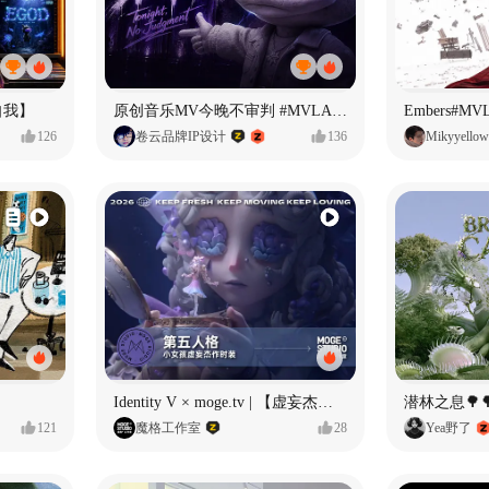
自我】
原创音乐MV今晚不审判 #MVLAND嘻哈狂欢派对
Embers#
126
卷云品牌IP设计
136
Mikyyellow
Identity V × moge.tv | 【虚妄杰作时装】“小女孩”
潜林之息🌳
121
魔格工作室
28
Yea野了