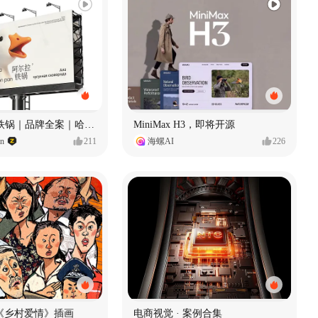
Ala 阿尔拉-铁锅｜品牌全案｜哈尔滨
MiniMax H3，即将开源
gn
211
海螺AI
226
《乡村爱情》插画
电商视觉 · 案例合集