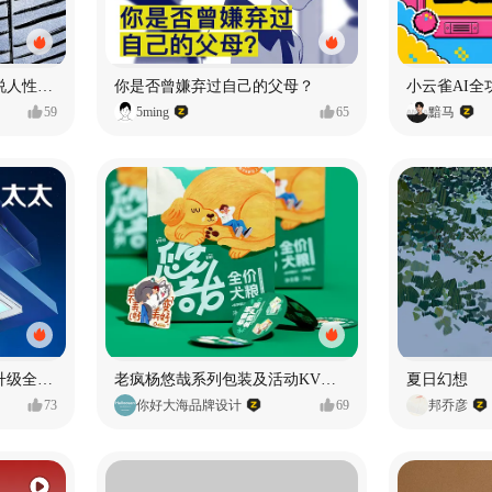
漫画：品读东野圭吾，画说人性百态
你是否曾嫌弃过自己的父母？
小云雀AI全
59
5ming
65
黯马
好太太品牌视觉全域形象升级全案【潜云品牌】
老疯杨悠哉系列包装及活动KV设计
夏日幻想
73
你好大海品牌设计
69
邦乔彦