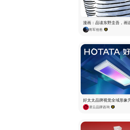
将军他爸
潜云品牌咨询