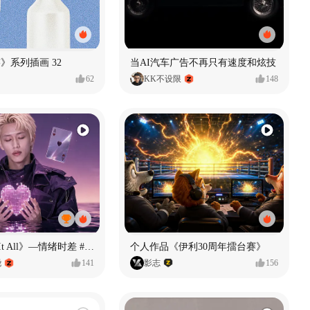
痕迹》系列插画 32
当AI汽车广告不再只有速度和炫技
62
KK不设限
148
《If U Want It All》—情绪时差 #MVLAND嘻哈狂欢派对
个人作品《伊利30周年擂台赛》
尧
141
影志
156