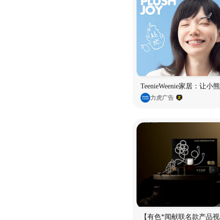
TeenieWeenie家居：让
力虎广告
【有色*闻献联名款产品视