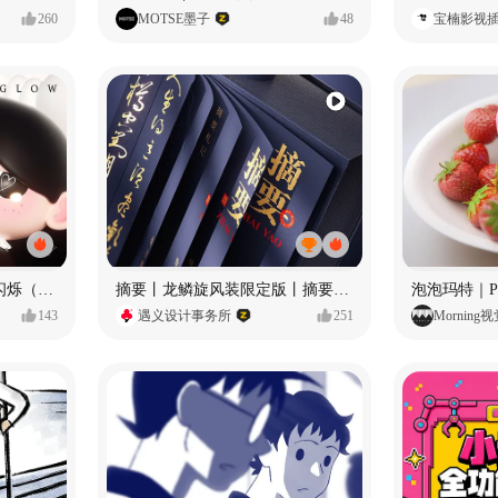
260
MOTSE墨子
48
宝楠影视
愿每个人都能保持小小的闪烁（IP可授权）
摘要丨龙鳞旋风装限定版丨摘要的比赛里 看谁卷s谁！
143
遇义设计事务所
251
Morning