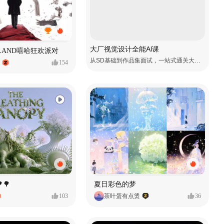
大厂视觉设计全能Al课
MVLAND嘻哈狂欢派对
从SD基础到作品集面试，一站式通关大厂视觉岗
154
🌳
夏日彩色的梦
103
茶叶蛋有点烫
36