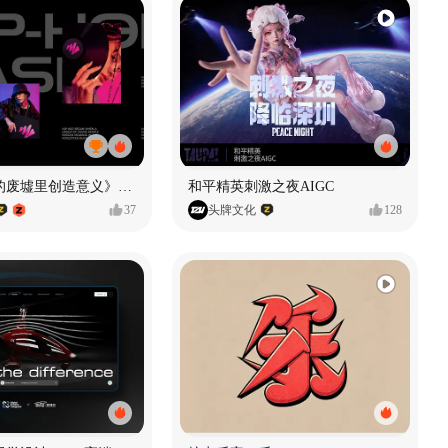
《在被遗忘的废墟里创造意义》#MVLAND嘻哈狂欢派对
和平精英刺激之夜AIGC
37
头牌文化
128