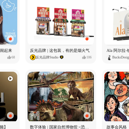
小熊闹起来
反光品牌 | 这包装，有的是烟火气
68
反光品牌Studio
106
BucksDesi
频】
数字体验 | 国家自然博物馆:<恐龙公园>沉浸特展
故事会风格