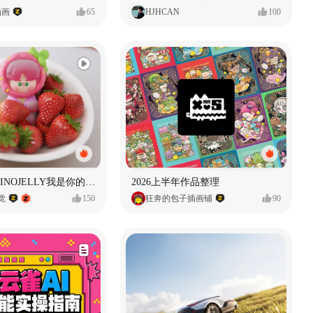
插画
65
HJHCAN
100
泡泡玛特｜PINOJELLY我是你的娃娃系列
2026上半年作品整理
视觉
150
狂奔的包子插画铺
90