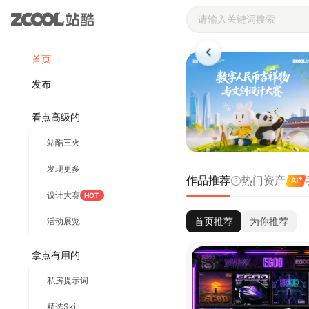
站酷ZCOOL 
首页
发布
看点高级的
站酷三火
发现更多
作品推荐
热门资产
设计大赛
HOT
首页推荐
为你推荐
活动展览
拿点有用的
私房提示词
精选Skill