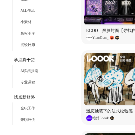
AI工作流
小素材
EGOD：黑胶封面【寻找
版权图库
YuanDian_
找设计师
学点真干货
AI实战指南
专业课程
找点新财路
全职工作
迷恋她笔下的法式松弛感
站酷Loook
兼职外快