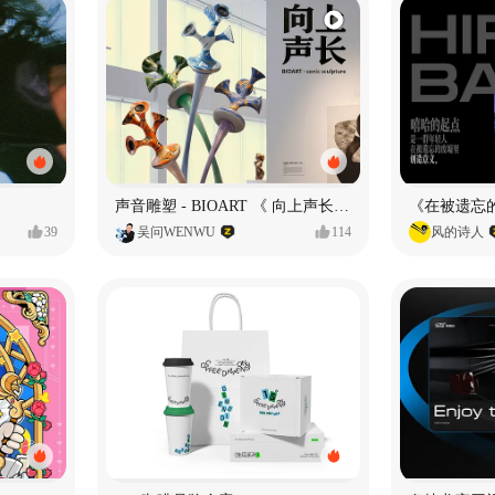
声音雕塑 - BIOART 《 向上声长 》
39
吴问WENWU
114
风的诗人