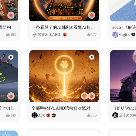
置结构
一条看哭了的AI韩剧❄️看懂AI短剧出海全流程
2026 ·《
163
黑脸木木AIGC
177
Magicle
七01》
全能鸭#MVLAND嘻哈狂欢派对
143
圆末
176
设计师大