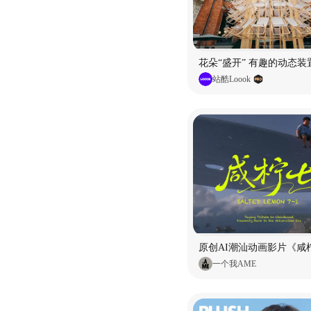
花朵“盛开” 有趣的动态装
站酷Loook
原创AI潮汕动画影片《咸柠
一个我AME