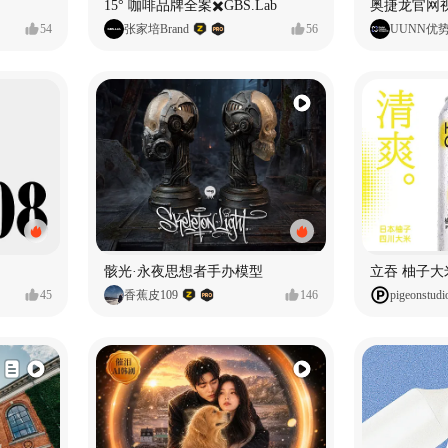
15° 咖啡品牌全案✖️GBS.Lab
54
张家培Brand
56
UUNN优
骸光·永夜思想者手办模型
45
香蕉皮109
146
pigeonstudi