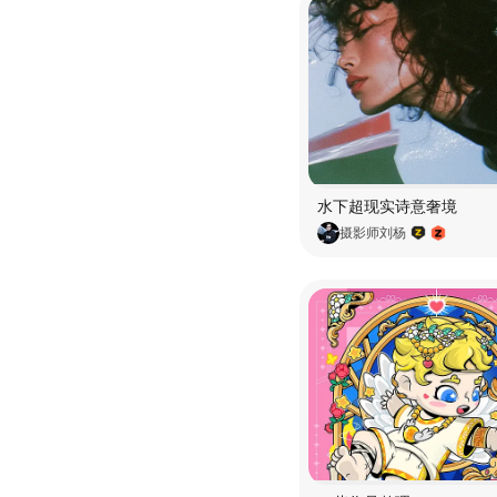
水下超现实诗意奢境
摄影师刘杨