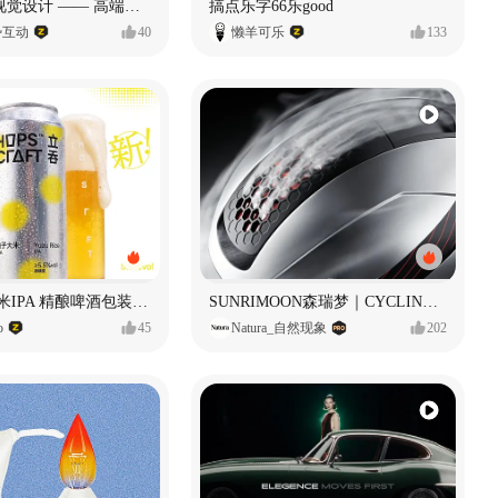
奥捷龙官网视觉设计 —— 高端网站建设
搞点乐字66乐good
势互动
40
懒羊可乐
133
立吞 柚子大米IPA 精酿啤酒包装设计
SUNRIMOON森瑞梦｜CYCLING HELMET CG｜气动骑行头盔
o
45
Natura_自然现象
202