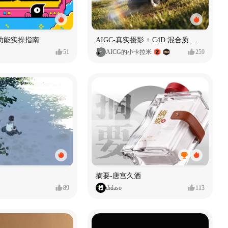
功能实操指南
AIGC-真实摄影 + C4D 混合质 能让 AI 产品图更好吗?
51
AICG的小卡拉米
259
摘要-唐宫久酒
89
didaso
113