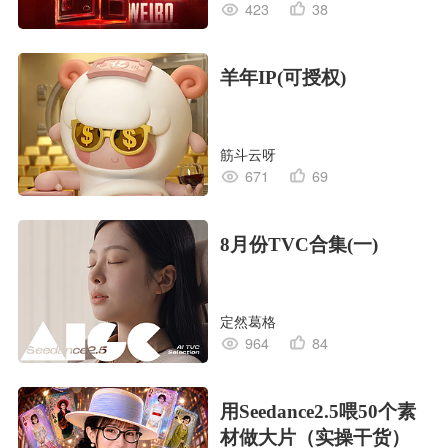
423
38
羊年IP(可授权)
筋斗云呀
671
69
8月份TVC合集(一)
定然葛格
964
84
用Seedance2.5喂50个素
材做大片（实操干货）