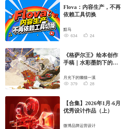
Flova：内容生产，不再
依赖工具切换
黯马
634
24
《格萨尔王》绘本创作
手稿｜水彩墨韵下的史
诗回响
月光下的懒猫一溪
379
28
【合集】2026年1月-6月
优秀设计作品（上）
微博品牌运营设计