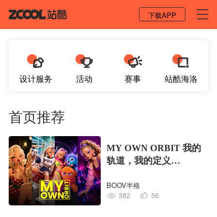
登录 / 注册
下载APP
设计服务
活动
赛事
站酷海洛
首页推荐
MY OWN ORBIT 我的
轨道，我的定义
#MVLAND嘻哈狂欢派
BOOV半格
对
382
56