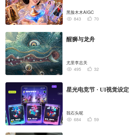
黑脸木木AIGC
843
70
醒狮与龙舟
尤里李志关
495
32
星光电竞节 · UI视觉设定
我石头呢
684
59