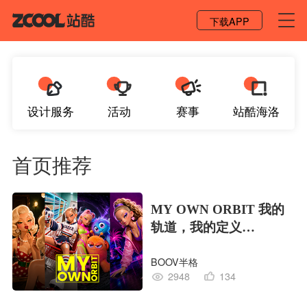
登录 / 注册
下载APP
设计服务
活动
赛事
站酷海洛
首页推荐
MY OWN ORBIT 我的
轨道，我的定义
#MVLAND嘻哈狂欢派
BOOV半格
对
2948
134