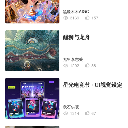
黑脸木木AIGC
3169
157
醒狮与龙舟
尤里李志关
1292
38
星光电竞节 · UI视觉设定
我石头呢
1314
67