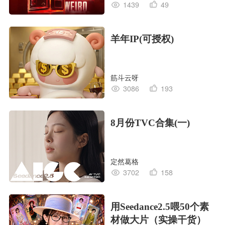
1439
49
羊年IP(可授权)
筋斗云呀
3086
193
8月份TVC合集(一)
定然葛格
3702
158
用Seedance2.5喂50个素
材做大片（实操干货）