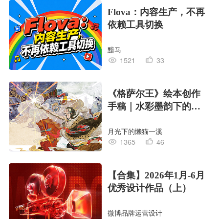
Flova：内容生产，不再
依赖工具切换
黯马
1521
33
《格萨尔王》绘本创作
手稿｜水彩墨韵下的史
诗回响
月光下的懒猫一溪
1365
46
【合集】2026年1月-6月
优秀设计作品（上）
微博品牌运营设计