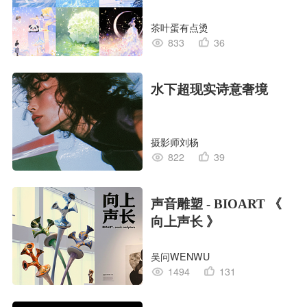
茶叶蛋有点烫
833
36
水下超现实诗意奢境
摄影师刘杨
822
39
声音雕塑 - BIOART 《
向上声长 》
吴问WENWU
1494
131