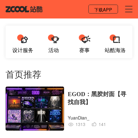
登录 / 注册
下载APP
设计服务
活动
赛事
站酷海洛
首页推荐
EGOD：黑胶封面【寻
找自我】
YuanDian_
1313
141