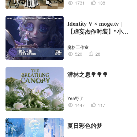
1731
138
Identity V × moge.tv |
【虚妄杰作时装】“小女
孩”
魔格工作室
520
28
潜林之息🌳🌳🌳
Yea野了
1447
117
夏日彩色的梦