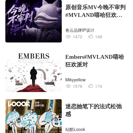
原创音乐MV今晚不审判
#MVLAND嘻哈狂欢派
对
卷云品牌IP设计
1472
148
Embers#MVLAND嘻哈
狂欢派对
Mikyyellow
1578
174
迷恋她笔下的法式松弛
感
站酷Loook