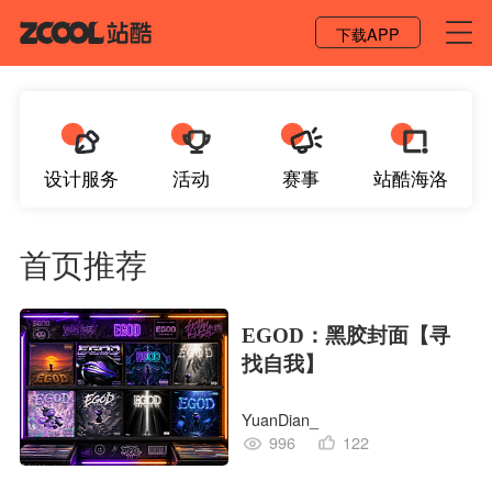
登录 / 注册
下载APP
设计服务
活动
赛事
站酷海洛
首页推荐
EGOD：黑胶封面【寻
找自我】
YuanDian_
996
122