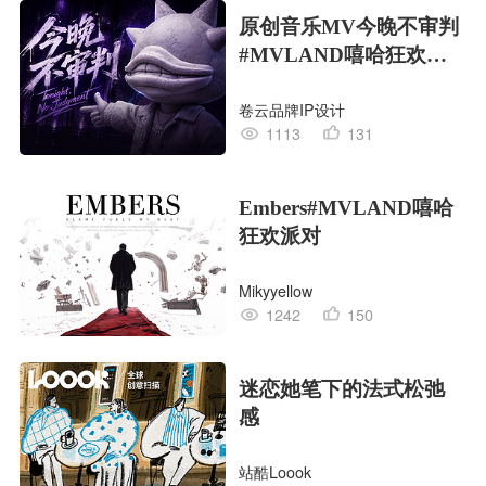
原创音乐MV今晚不审判
#MVLAND嘻哈狂欢派
对
卷云品牌IP设计
1113
131
Embers#MVLAND嘻哈
狂欢派对
Mikyyellow
1242
150
迷恋她笔下的法式松弛
感
站酷Loook