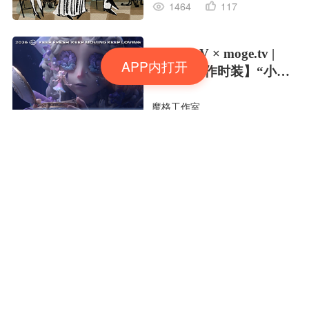
1464
117
Identity V × moge.tv |
APP内打开
【虚妄杰作时装】“小女
孩”
魔格工作室
414
28
潜林之息🌳🌳🌳
Yea野了
1199
98
夏日彩色的梦