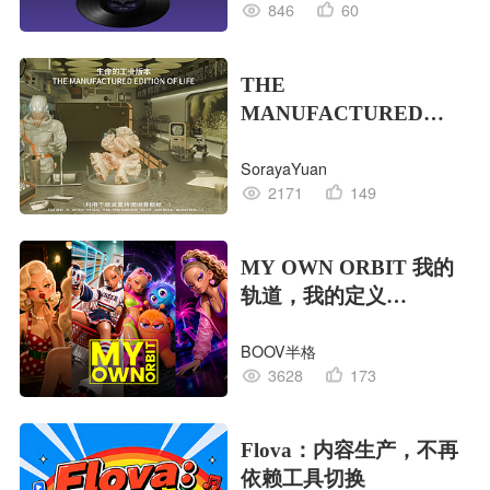
846
60
THE
MANUFACTURED
EDITION OF LIFE生命
SorayaYuan
的工业版本
2171
149
MY OWN ORBIT 我的
轨道，我的定义
#MVLAND嘻哈狂欢派
BOOV半格
对
3628
173
Flova：内容生产，不再
依赖工具切换