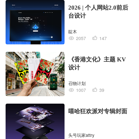
2026 | 个人网站2.0前后
台设计
靛木
2057
147
《香港文化》主题 KV
设计
召物计划
1007
39
嘻哈狂欢派对专辑封面
头号玩家attry