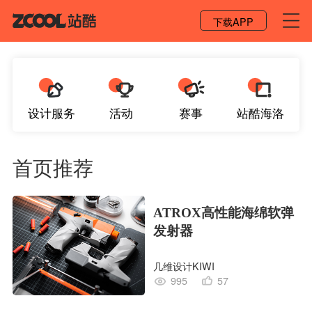
登录 / 注册
下载APP
设计服务
活动
赛事
站酷海洛
首页推荐
ATROX高性能海绵软弹
发射器
几维设计KIWI
995
57