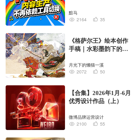
黯马
2164
35
《格萨尔王》绘本创作
手稿｜水彩墨韵下的史
诗回响
月光下的懒猫一溪
2072
50
【合集】2026年1月-6月
优秀设计作品（上）
微博品牌运营设计
2100
55