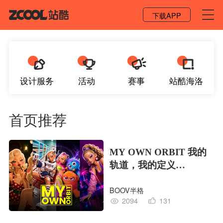
登录 / 注册
下载APP
设计服务
活动
赛事
站酷海洛
首页推荐
MY OWN ORBIT 我的
轨道，我的定义
#MVLAND嘻哈狂欢派
BOOV半格
对
2094
131