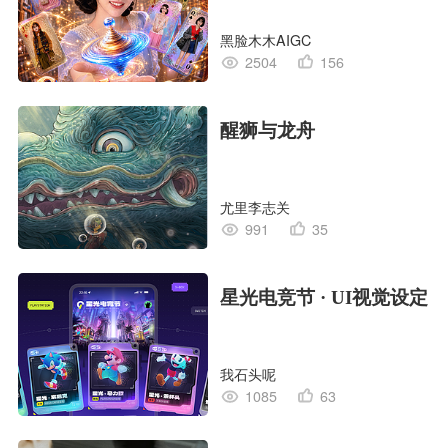
黑脸木木AIGC
2504
156
醒狮与龙舟
尤里李志关
991
35
星光电竞节 · UI视觉设定
我石头呢
1085
63