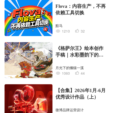
Flova：内容生产，不再
依赖工具切换
黯马
1210
32
《格萨尔王》绘本创作
手稿｜水彩墨韵下的史
诗回响
月光下的懒猫一溪
1060
44
【合集】2026年1月-6月
优秀设计作品（上）
微博品牌运营设计