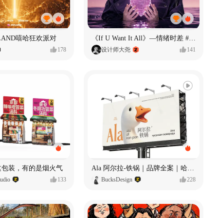
LAND嘻哈狂欢派对
《If U Want It All》—情绪时差 #MVLAND嘻哈狂欢派对
178
设计师大尧
141
 这包装，有的是烟火气
Ala 阿尔拉-铁锅｜品牌全案｜哈尔滨
dio
133
BucksDesign
228