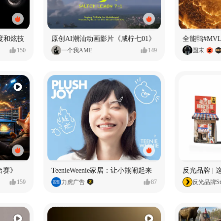
度和炫技
原创AI潮汕动画影片《咸柠七01》
全能鸭#MV
150
一个我AME
149
圆末
台赛》
TeenieWeenie家居：让小熊闹起来
反光品牌 |
159
力虎广告
87
反光品牌Stu