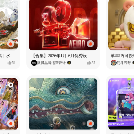
《格萨尔王》绘本创作手稿｜水彩墨韵下的史诗回响
【合集】2026年1月-6月优秀设计作品（上）
羊年IP(可授
51
微博品牌运营设计
55
筋斗云呀