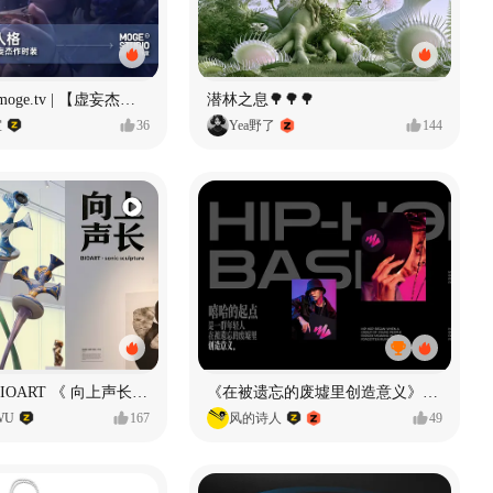
Identity V × moge.tv | 【虚妄杰作时装】“小女孩”
潜林之息🌳🌳🌳
室
36
Yea野了
144
声音雕塑 - BIOART 《 向上声长 》
《在被遗忘的废墟里创造意义》#MVLAND嘻哈狂欢派对
WU
167
风的诗人
49