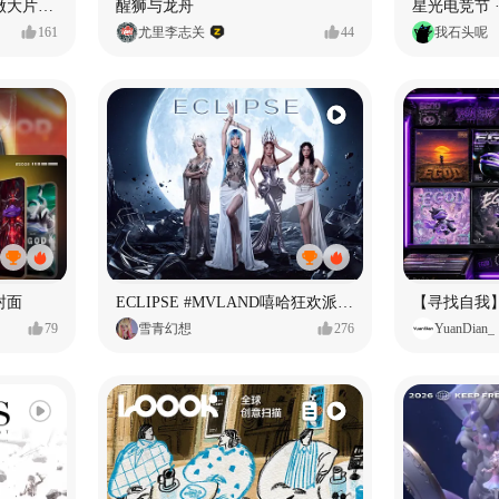
用Seedance2.5喂50个素材做大片（实操干货）
醒狮与龙舟
星光电竞节 ·
161
尤里李志关
44
我石头呢
封面
ECLIPSE #MVLAND嘻哈狂欢派对 女团MV
79
雪青幻想
276
YuanDian_