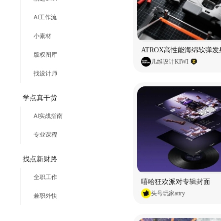
AI工作流
小素材
ATROX高性能海绵软弹发
版权图库
几维设计KIWI
找设计师
学点真干货
AI实战指南
专业课程
找点新财路
全职工作
嘻哈狂欢派对专辑封面
头号玩家attry
兼职外快