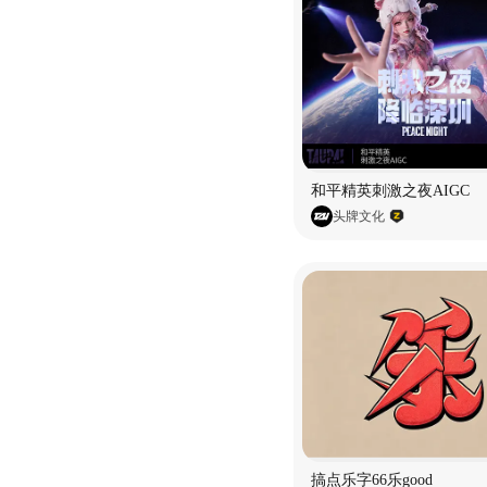
和平精英刺激之夜AIGC
头牌文化
搞点乐字66乐good