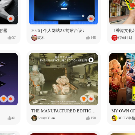
射器
2026 | 个人网站2.0前后台设计
《香港文化》
57
靛木
148
召物计划
THE MANUFACTURED EDITION OF LIFE生命的工业版本
61
SorayaYuan
150
BOOV半