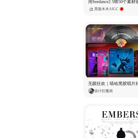
黑脸木木AIGC
无眼狂欢｜嘻哈黑胶唱片
设计狂魔画