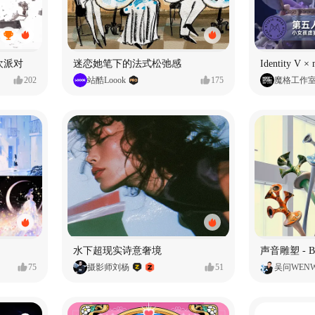
狂欢派对
迷恋她笔下的法式松弛感
202
站酷Loook
175
魔格工作
水下超现实诗意奢境
75
摄影师刘杨
51
吴问WEN