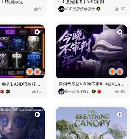
 UI视觉设定
GR 微光跑者 | ABD案例
68
ABD品牌策略设计
137
【寻找自我】#MVLAND嘻哈狂欢派对
原创音乐MV今晚不审判 #MVLAND嘻哈狂欢派对
165
卷云品牌IP设计
196