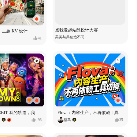
点我发起站酷设计大赛
主题 KV 设计
美美与共创造不同
41
MY OWN ORBIT 我的轨道，我的定义#MVLAND嘻哈狂欢派对
Flova：内容生产，不再依赖工具切换
格
196
黯马
35