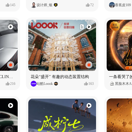
145
设计师_银
72
香蕉皮109
SUNRIMOON森瑞梦｜CYCLING HELMET CG｜气动骑行头盔
花朵“盛开” 有趣的动态装置结构
216
站酷Loook
163
黑脸木木A