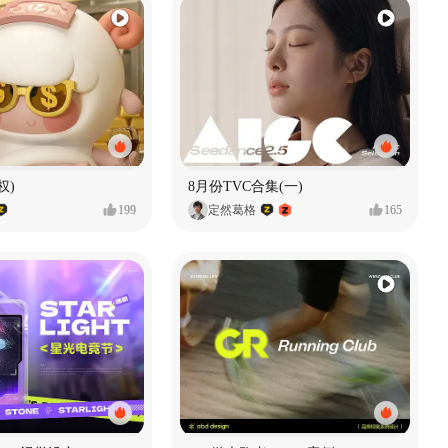
权)
8月份TVC合集(一)
199
定然葛格
165