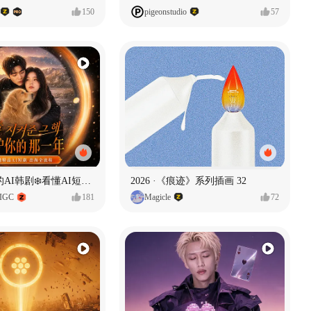
150
pigeonstudio
57
一条看哭了的AI韩剧❄️看懂AI短剧出海全流程
2026 ·《痕迹》系列插画 32
IGC
181
Magicle
72