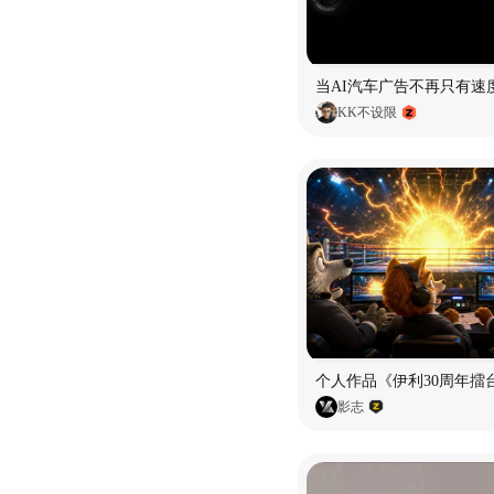
当AI汽车广告不再只有速
KK不设限
个人作品《伊利30周年擂
影志