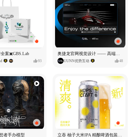
全案✖️GBS.Lab
奥捷龙官网视觉设计 —— 高端网站建设
d
93
UUNN优势互动
48
思想者手办模型
立吞 柚子大米IPA 精酿啤酒包装设计