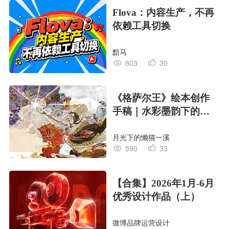
Flova：内容生产，不再
依赖工具切换
黯马
803
30
《格萨尔王》绘本创作
手稿｜水彩墨韵下的史
诗回响
月光下的懒猫一溪
590
33
【合集】2026年1月-6月
优秀设计作品（上）
微博品牌运营设计