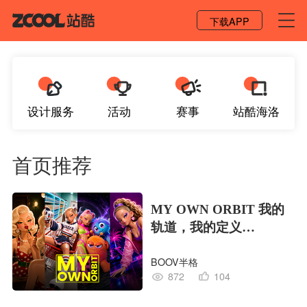
登录 / 注册
下载APP
设计服务
活动
赛事
站酷海洛
首页推荐
MY OWN ORBIT 我的
轨道，我的定义
#MVLAND嘻哈狂欢派
BOOV半格
对
872
104