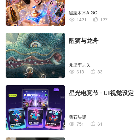
黑脸木木AIGC
1421
127
醒狮与龙舟
尤里李志关
613
33
星光电竞节 · UI视觉设定
我石头呢
751
61