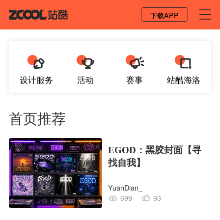
登录 / 注册
下载APP
设计服务
活动
赛事
站酷海洛
首页推荐
EGOD：黑胶封面【寻
找自我】
YuanDian_
699
93