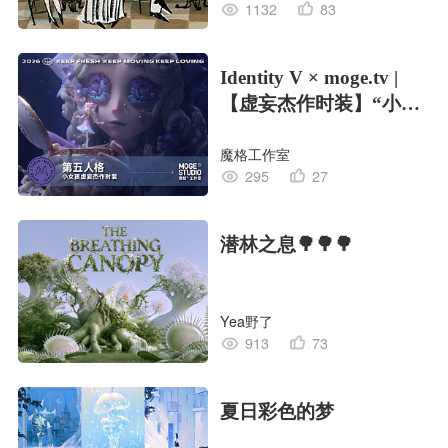
1132
83
Identity V × moge.tv |
【虚妄杰作时装】“小女
孩”
魔格工作室
295
27
潜林之息🌳🌳🌳
Yea野了
913
73
夏日彩色的梦