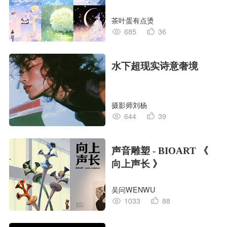
茶叶蛋有点烫
685
36
水下超现实诗意奢境
摄影师刘杨
644
39
声音雕塑 - BIOART 《
向上声长 》
吴问WENWU
1033
88