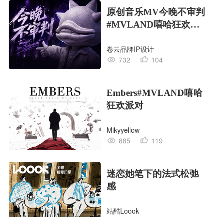
原创音乐MV今晚不审判
#MVLAND嘻哈狂欢派
对
卷云品牌IP设计
732
104
Embers#MVLAND嘻哈
狂欢派对
Mikyyellow
885
119
迷恋她笔下的法式松弛
感
站酷Loook