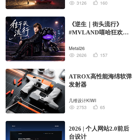
3126
160
《逆生｜街头流行》
#MVLAND嘻哈狂欢派
对
Metal26
2626
157
ATROX高性能海绵软弹
发射器
几维设计KIWI
2753
65
2026 | 个人网站2.0前后
台设计