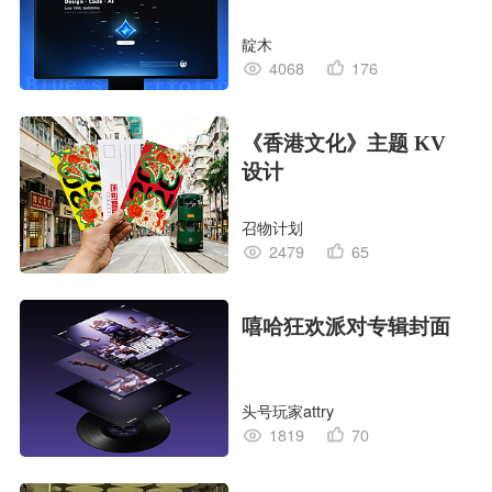
靛木
4068
176
《香港文化》主题 KV
设计
召物计划
2479
65
嘻哈狂欢派对专辑封面
头号玩家attry
1819
70