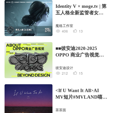
Identity V × moge.tv | 第
五人格全新监管者女王
蜂
魔格工作室
406
13
■■彼安迪2020-2025
OPPO 商业广告视觉合
集/部分
彼安迪设计
212
15
<If U Want It All>AI
MV短片#MVLAND嘻哈
狂欢派对
茶茶面