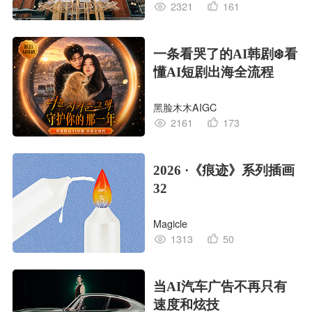
2321
161
一条看哭了的AI韩剧❄️看
懂AI短剧出海全流程
黑脸木木AIGC
2161
173
2026 ·《痕迹》系列插画
32
Magicle
1313
50
当AI汽车广告不再只有
速度和炫技