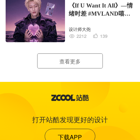
《If U Want It All》—情
绪时差 #MVLAND嘻哈
狂欢派对
设计师大尧
2212
139
查看更多
打开站酷发现更好的设计
下载APP