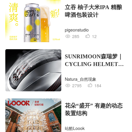
立吞 柚子大米IPA 精酿
啤酒包装设计
pigeonstudio
285
12
SUNRIMOON森瑞梦｜
CYCLING HELMET
CG｜气动骑行头盔
Natura_自然现象
2795
184
花朵“盛开” 有趣的动态
装置结构
站酷Loook