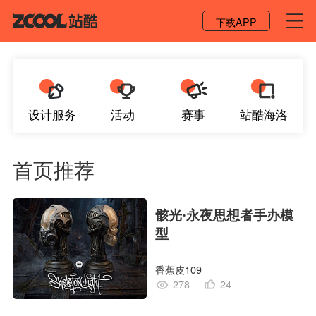
登录 / 注册
下载APP
设计服务
活动
赛事
站酷海洛
首页推荐
骸光·永夜思想者手办模
型
香蕉皮109
278
24