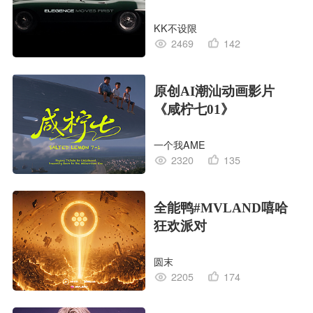
KK不设限
2469
142
原创AI潮汕动画影片
《咸柠七01》
一个我AME
2320
135
全能鸭#MVLAND嘻哈
狂欢派对
圆末
2205
174