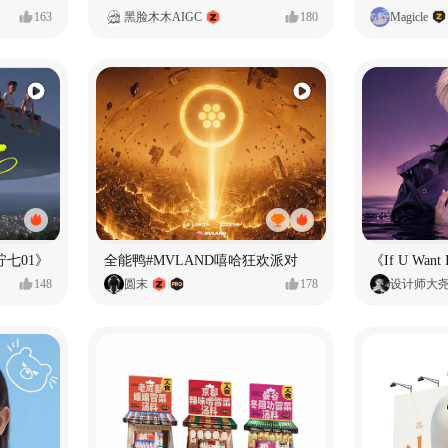
163
黑脸木木AIGC
180
Magicle
七01》
全能鸭#MVLAND嘻哈狂欢派对
148
圆末
178
设计师大