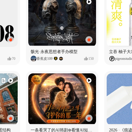
骸光·永夜思想者手办模型
70
香蕉皮109
150
pigeonstudi
置结构
一条看哭了的AI韩剧❄️看懂AI短剧出海全流程
2026 ·《