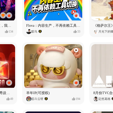
MY OWN ORBIT 我的轨道，我的定义#MVLAND嘻哈狂欢派对
Flova：内容生产，不再依赖工具切换
134
黯马
33
月光下的
【合集】2026年1月-6月优秀设计作品（上）
羊年IP(可授权)
8月份TVC合
49
筋斗云呀
194
定然葛格