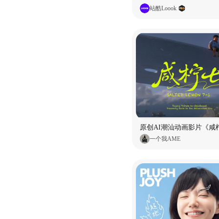
站酷Loook
原创AI潮汕动画影片《咸柠
一个我AME