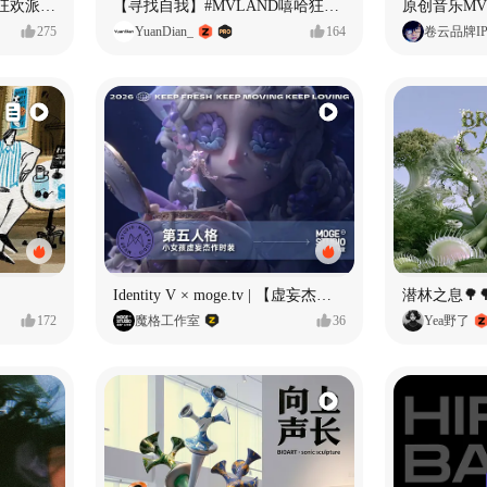
ECLIPSE #MVLAND嘻哈狂欢派对 女团MV
【寻找自我】#MVLAND嘻哈狂欢派对
275
YuanDian_
164
卷云品牌I
Identity V × moge.tv | 【虚妄杰作时装】“小女孩”
潜林之息🌳
172
魔格工作室
36
Yea野了