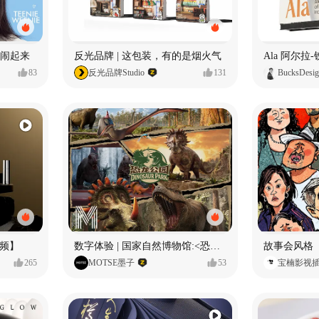
小熊闹起来
反光品牌 | 这包装，有的是烟火气
83
反光品牌Studio
131
BucksDesi
频】
数字体验 | 国家自然博物馆:<恐龙公园>沉浸特展
故事会风格
265
MOTSE墨子
53
宝楠影视