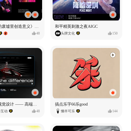
《在被遗忘的废墟里创造意义》#MVLAND嘻哈狂欢派对
和平精英刺激之夜AIGC
48
头牌文化
150
奥捷龙官网视觉设计 —— 高端网站建设
搞点乐字66乐good
势互动
48
懒羊可乐
144