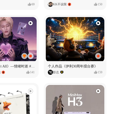
69
KK不设限
150
《If U Want It All》—情绪时差 #MVLAND嘻哈狂欢派对
个人作品《伊利30周年擂台赛》
尧
141
影志
159