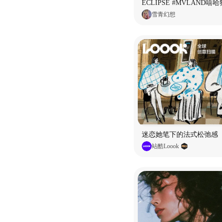
雪青幻想
迷恋她笔下的法式松弛感
站酷Loook