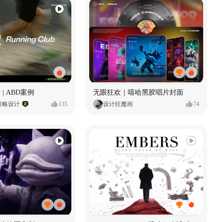
 | ABD案例
无眼狂欢｜嘻哈黑胶唱片封面
策略设计
135
设计狂魔画
74