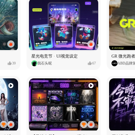
星光电竞节 · UI视觉设定
GR 微光跑者
39
我石头呢
67
ABD品牌