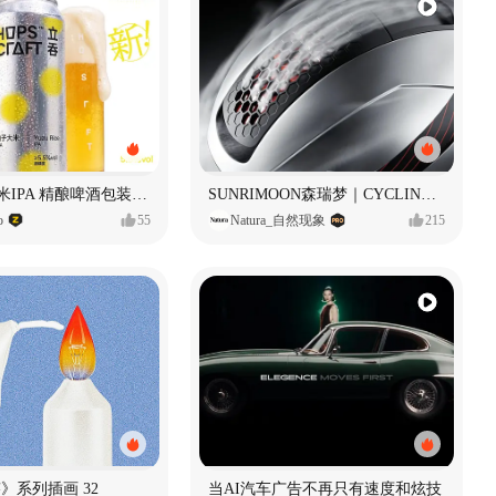
立吞 柚子大米IPA 精酿啤酒包装设计
SUNRIMOON森瑞梦｜CYCLING HELMET CG｜气动骑行头盔
o
55
Natura_自然现象
215
痕迹》系列插画 32
当AI汽车广告不再只有速度和炫技