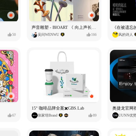
声音雕塑 - BIOART 《 向上声长 》
50
吴问WENWU
166
风的诗人
15° 咖啡品牌全案✖️GBS.Lab
67
张家培Brand
89
UUNN优