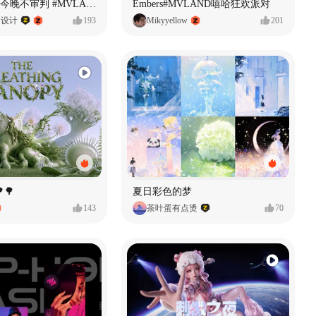
原创音乐MV今晚不审判 #MVLAND嘻哈狂欢派对
Embers#MVLAND嘻哈狂欢派对
P设计
193
Mikyyellow
201
🌳
夏日彩色的梦
143
茶叶蛋有点烫
70