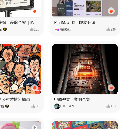
Ala 阿尔拉-铁锅｜品牌全案｜哈尔滨
MiniMax H3，即将开源
gn
225
海螺AI
230
《乡村爱情》插画
电商视觉 · 案例合集
插画
68
HJHCAN
113