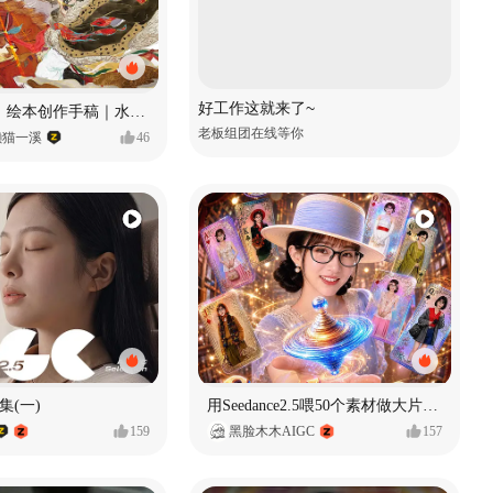
好工作这就来了~
《格萨尔王》绘本创作手稿｜水彩墨韵下的史诗回响
老板组团在线等你
懒猫一溪
46
集(一)
用Seedance2.5喂50个素材做大片（实操干货）
159
黑脸木木AIGC
157