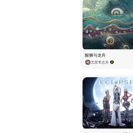
醒狮与龙舟
尤里李志关