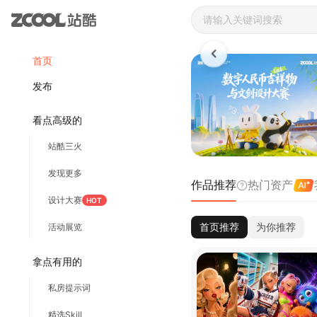
站酷ZCOOL 
首页
发布
看点高级的
站酷三火
发现更多
作品推荐
热门资产
设计大赛
HOT
首页推荐
为你推荐
活动展览
拿点有用的
私房提示词
精选Skill