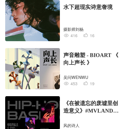
水下超现实诗意奢境
摄影师刘杨
416
16
声音雕塑 - BIOART 《
向上声长 》
吴问WENWU
453
19
《在被遗忘的废墟里创
造意义》#MVLAND嘻
哈狂欢派对
风的诗人