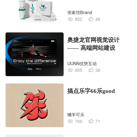
张家培Brand
852
48
奥捷龙官网视觉设计
—— 高端网站建设
UUNN优势互动
655
38
搞点乐字66乐good
懒羊可乐
769
71