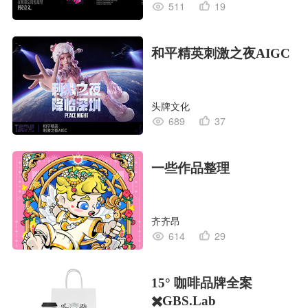
511
19
和平精英刺激之夜AIGC
头牌文化
689
37
一些作品整理
齐齐昂
614
29
15° 咖啡品牌全案
✖️GBS.Lab