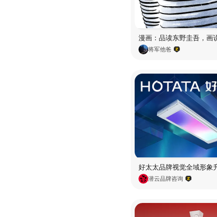
将军他爸
潜云品牌咨询