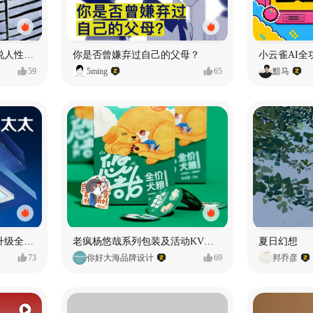
漫画：品读东野圭吾，画说人性百态
你是否曾嫌弃过自己的父母？
小云雀AI全
59
5ming
65
黯马
好太太品牌视觉全域形象升级全案【潜云品牌】
老疯杨悠哉系列包装及活动KV设计
夏日幻想
73
你好大海品牌设计
69
邦乔彦