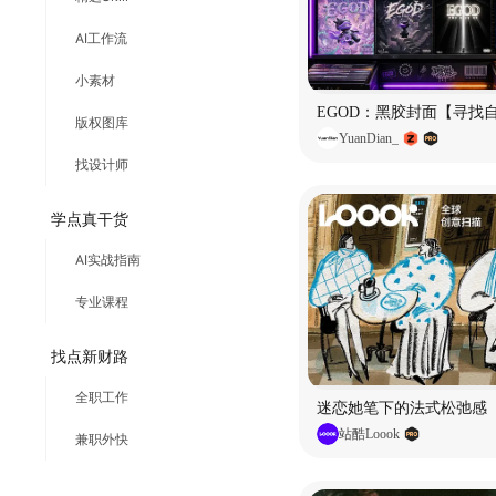
AI工作流
小素材
EGOD：黑胶封面【寻找
版权图库
YuanDian_
找设计师
学点真干货
AI实战指南
专业课程
找点新财路
全职工作
迷恋她笔下的法式松弛感
站酷Loook
兼职外快