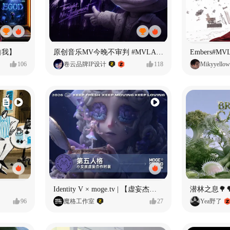
自我】
原创音乐MV今晚不审判 #MVLAND嘻哈狂欢派对
Embers#
106
卷云品牌IP设计
118
Mikyyellow
Identity V × moge.tv | 【虚妄杰作时装】“小女孩”
潜林之息🌳
96
魔格工作室
27
Yea野了