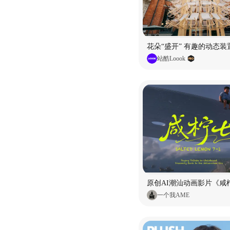
花朵“盛开” 有趣的动态装
站酷Loook
原创AI潮汕动画影片《咸柠
一个我AME