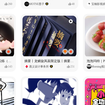
260
MOTSE墨子
48
宝楠影视
愿每个人都能保持小小的闪烁（IP可授权）
摘要丨龙鳞旋风装限定版丨摘要的比赛里 看谁卷s谁！
143
遇义设计事务所
251
Morning