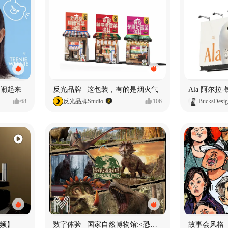
小熊闹起来
反光品牌 | 这包装，有的是烟火气
68
反光品牌Studio
106
BucksDesi
频】
数字体验 | 国家自然博物馆:<恐龙公园>沉浸特展
故事会风格