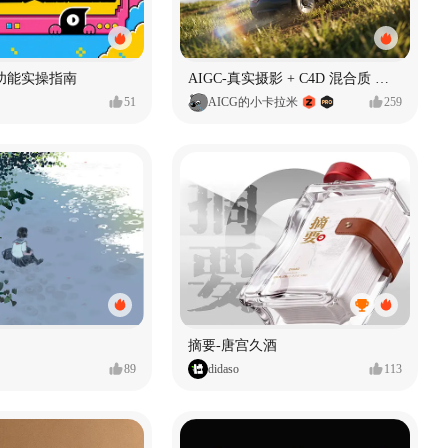
功能实操指南
AIGC-真实摄影 + C4D 混合质 能让 AI 产品图更好吗?
51
AICG的小卡拉米
259
摘要-唐宫久酒
89
didaso
113