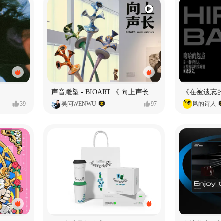
声音雕塑 - BIOART 《 向上声长 》
39
吴问WENWU
97
风的诗人