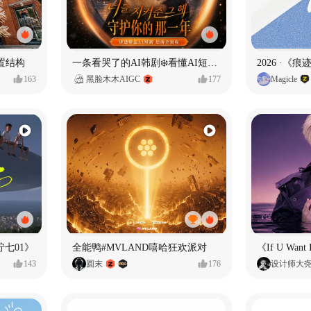
置结构
一条看哭了的AI韩剧❄️看懂AI短剧出海全流程
2026 ·《
163
黑脸木木AIGC
177
Magicle
七01》
全能鸭#MVLAND嘻哈狂欢派对
143
圆末
176
设计师大