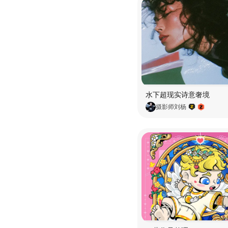
水下超现实诗意奢境
摄影师刘杨