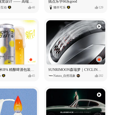
奥捷龙官网视觉设计 —— 高端网站建设
搞点乐字66乐good
势互动
40
懒羊可乐
129
立吞 柚子大米IPA 精酿啤酒包装设计
SUNRIMOON森瑞梦｜CYCLING HELMET CG｜气动骑行头盔
o
45
Natura_自然现象
202