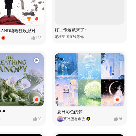
好工作这就来了~
MVLAND嘻哈狂欢派对
老板组团在线等你
133
🌳
夏日彩色的梦
80
茶叶蛋有点烫
36