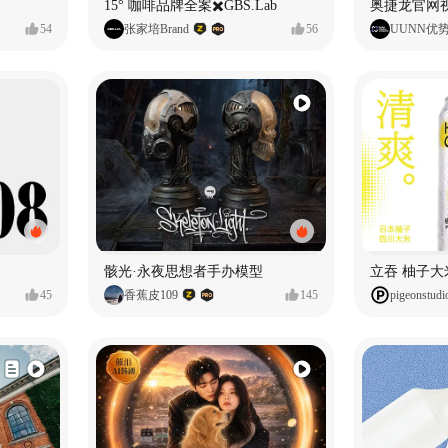
15° 咖啡品牌全案✖️GBS.Lab
54
张家培Brand
56
UUNN优
骸光·永夜思想者手办模型
45
香蕉皮109
145
pigeonstudi