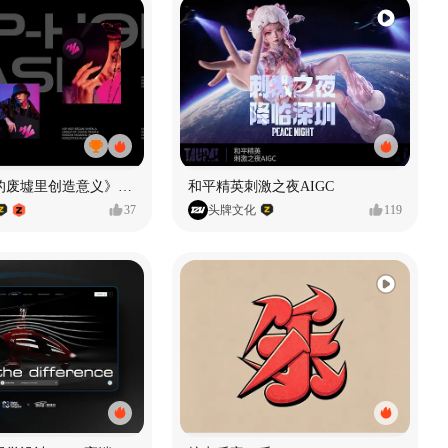
《在被遗忘的废墟里创造意义》#MVLAND嘻哈狂欢派对
和平精英刺激之夜AIGC
37
头牌文化
119