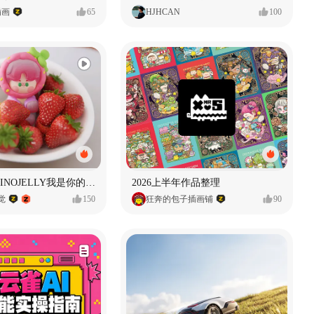
插画
65
HJHCAN
100
泡泡玛特｜PINOJELLY我是你的娃娃系列
2026上半年作品整理
视觉
150
狂奔的包子插画铺
90