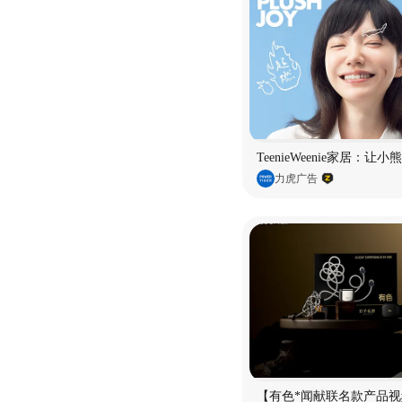
TeenieWeenie家居：让
力虎广告
【有色*闻献联名款产品视