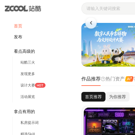
站酷ZCOOL 
首页
发布
看点高级的
站酷三火
发现更多
作品推荐
热门资产
设计大赛
HOT
首页推荐
为你推荐
活动展览
拿点有用的
私房提示词
精选Skill