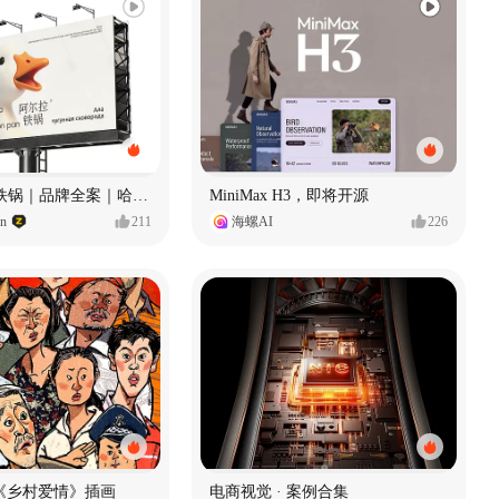
Ala 阿尔拉-铁锅｜品牌全案｜哈尔滨
MiniMax H3，即将开源
gn
211
海螺AI
226
《乡村爱情》插画
电商视觉 · 案例合集