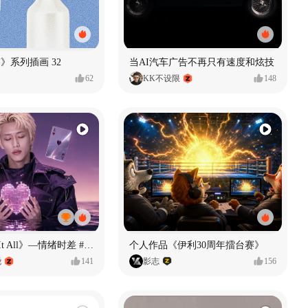
痕迹》系列插画 32
当AI汽车广告不再只有速度和炫技
62
KK不设限
148
《If U Want It All》—情绪时差 #MVLAND嘻哈狂欢派对
个人作品《伊利30周年擂台赛》
尧
141
影志
156