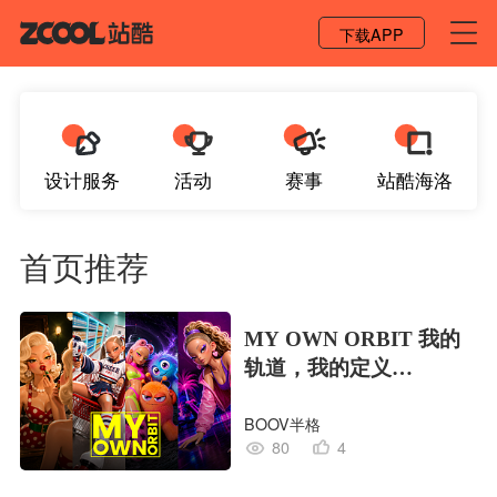
登录 / 注册
下载APP
设计服务
活动
赛事
站酷海洛
首页推荐
MY OWN ORBIT 我的
轨道，我的定义
#MVLAND嘻哈狂欢派
BOOV半格
对
80
4