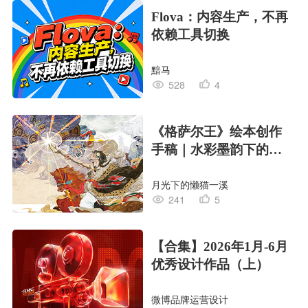
Flova：内容生产，不再
依赖工具切换
黯马
528
4
《格萨尔王》绘本创作
手稿｜水彩墨韵下的史
诗回响
月光下的懒猫一溪
241
5
【合集】2026年1月-6月
优秀设计作品（上）
微博品牌运营设计