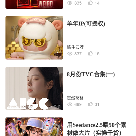
335
14
羊年IP(可授权)
筋斗云呀
337
15
8月份TVC合集(一)
定然葛格
669
31
用Seedance2.5喂50个素
材做大片（实操干货）