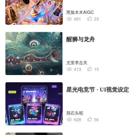
黑脸木木AIGC
481
23
醒狮与龙舟
尤里李志关
413
15
星光电竞节 · UI视觉设定
我石头呢
628
56