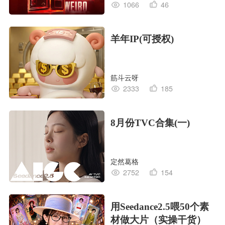
1066
46
羊年IP(可授权)
筋斗云呀
2333
185
8月份TVC合集(一)
定然葛格
2752
154
用Seedance2.5喂50个素
材做大片（实操干货）