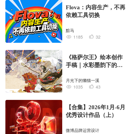
Flova：内容生产，不再
依赖工具切换
黯马
1185
32
《格萨尔王》绘本创作
手稿｜水彩墨韵下的史
诗回响
月光下的懒猫一溪
1035
43
【合集】2026年1月-6月
优秀设计作品（上）
微博品牌运营设计