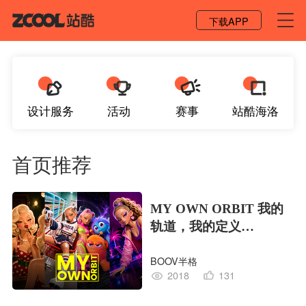
登录 / 注册
下载APP
设计服务
活动
赛事
站酷海洛
首页推荐
MY OWN ORBIT 我的
轨道，我的定义
#MVLAND嘻哈狂欢派
BOOV半格
对
2018
131