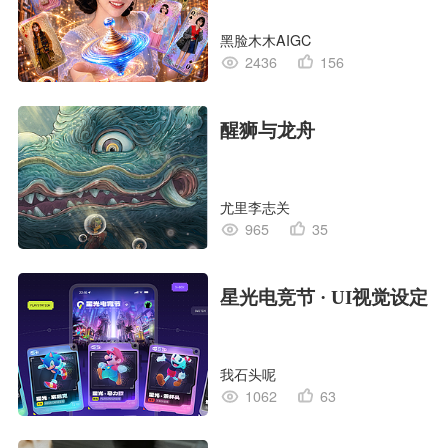
黑脸木木AIGC
2436
156
醒狮与龙舟
尤里李志关
965
35
星光电竞节 · UI视觉设定
我石头呢
1062
63