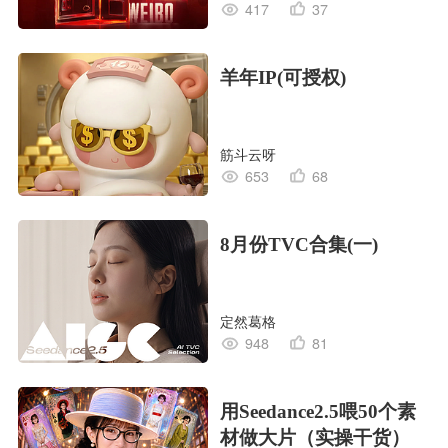
417
37
羊年IP(可授权)
筋斗云呀
653
68
8月份TVC合集(一)
定然葛格
948
81
用Seedance2.5喂50个素
材做大片（实操干货）