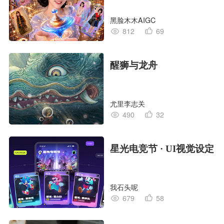
黑脸木木AIGC
812
69
醒狮与龙舟
尤里李志关
490
32
星光电竞节 · UI视觉设定
我石头呢
679
58