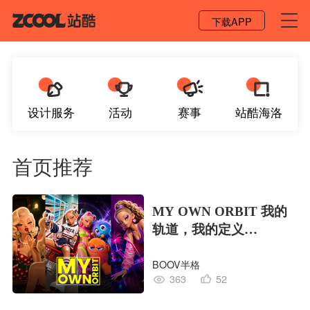
登录 / 注册
下载APP
设计服务
活动
赛事
站酷海洛
首页推荐
MY OWN ORBIT 我的
轨道，我的定义
#MVLAND嘻哈狂欢派
BOOV半格
对
363
52