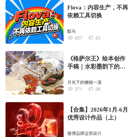
Flova：内容生产，不再
依赖工具切换
黯马
627
23
《格萨尔王》绘本创作
手稿｜水彩墨韵下的史
诗回响
月光下的懒猫一溪
371
28
【合集】2026年1月-6月
优秀设计作品（上）
微博品牌运营设计