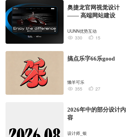
奥捷龙官网视觉设计
—— 高端网站建设
UUNN优势互动
330
15
搞点乐字66乐good
懒羊可乐
355
27
2026年中的部分设计内
容
设计师_银