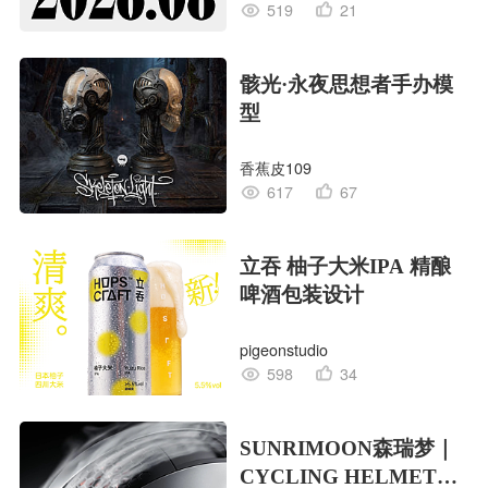
519
21
骸光·永夜思想者手办模
型
香蕉皮109
617
67
立吞 柚子大米IPA 精酿
啤酒包装设计
pigeonstudio
598
34
SUNRIMOON森瑞梦｜
CYCLING HELMET