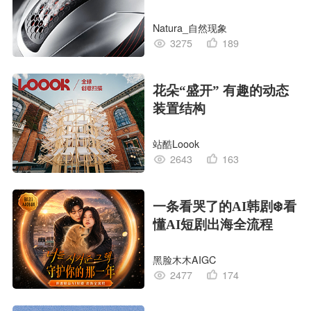
CG｜气动骑行头盔
Natura_自然现象
3275
189
花朵“盛开” 有趣的动态
装置结构
站酷Loook
2643
163
一条看哭了的AI韩剧❄️看
懂AI短剧出海全流程
黑脸木木AIGC
2477
174