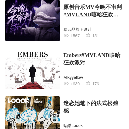
原创音乐MV今晚不审判
#MVLAND嘻哈狂欢派
对
卷云品牌IP设计
1567
151
Embers#MVLAND嘻哈
狂欢派对
Mikyyellow
1630
176
迷恋她笔下的法式松弛
感
站酷Loook