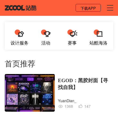
登录 / 注册
下载APP
设计服务
活动
赛事
站酷海洛
首页推荐
EGOD：黑胶封面【寻
找自我】
YuanDian_
1368
147