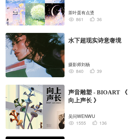
茶叶蛋有点烫
861
36
水下超现实诗意奢境
摄影师刘杨
840
39
声音雕塑 - BIOART 《
向上声长 》
吴问WENWU
1555
136