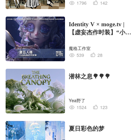
1796
142
Identity V × moge.tv |
【虚妄杰作时装】“小女
孩”
魔格工作室
539
28
潜林之息🌳🌳🌳
Yea野了
1524
123
夏日彩色的梦