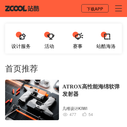
登录 / 注册
下载APP
设计服务
活动
赛事
站酷海洛
首页推荐
ATROX高性能海绵软弹
发射器
几维设计KIWI
477
54