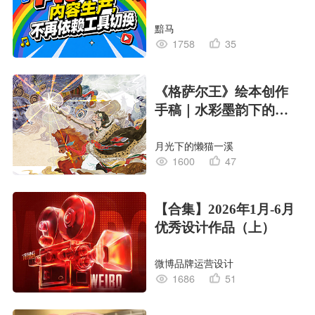
黯马
1758
35
《格萨尔王》绘本创作
手稿｜水彩墨韵下的史
诗回响
月光下的懒猫一溪
1600
47
【合集】2026年1月-6月
优秀设计作品（上）
微博品牌运营设计
1686
51