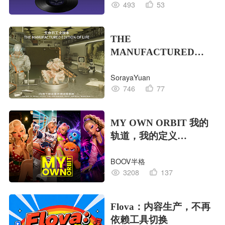
493
53
THE
MANUFACTURED
EDITION OF LIFE生命
SorayaYuan
的工业版本
746
77
MY OWN ORBIT 我的
轨道，我的定义
#MVLAND嘻哈狂欢派
BOOV半格
对
3208
137
Flova：内容生产，不再
依赖工具切换