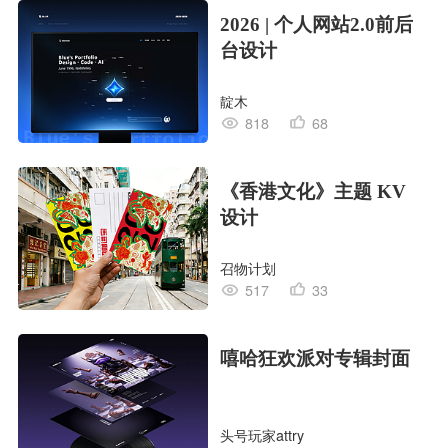
2026 | 个人网站2.0前后
台设计
靛木
818
68
《香港文化》主题 KV
设计
召物计划
517
33
嘻哈狂欢派对专辑封面
头号玩家attry