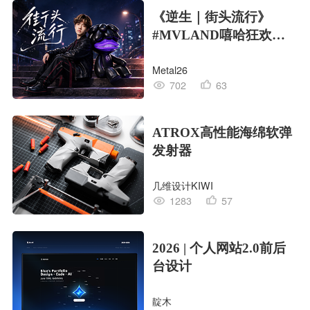
《逆生｜街头流行》
#MVLAND嘻哈狂欢派
对
Metal26
702
63
ATROX高性能海绵软弹
发射器
几维设计KIWI
1283
57
2026 | 个人网站2.0前后
台设计
靛木