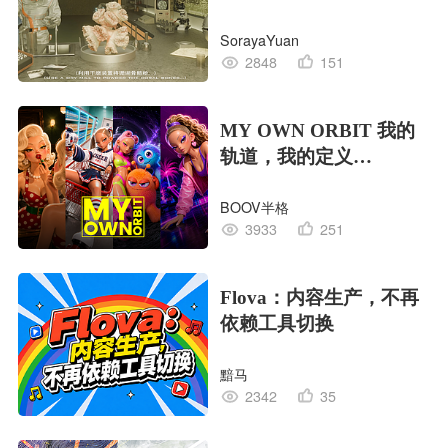
EDITION OF LIFE生命
SorayaYuan
的工业版本
2848
151
MY OWN ORBIT 我的
轨道，我的定义
#MVLAND嘻哈狂欢派
BOOV半格
对
3933
251
Flova：内容生产，不再
依赖工具切换
黯马
2342
35