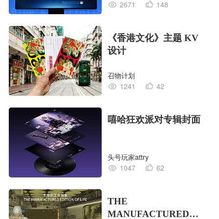
2671
148
《香港文化》主题 KV
设计
召物计划
1241
42
嘻哈狂欢派对专辑封面
头号玩家attry
1047
62
THE
MANUFACTURED