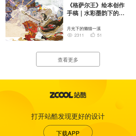
《格萨尔王》绘本创作
手稿｜水彩墨韵下的史
诗回响
月光下的懒猫一溪
2311
51
查看更多
打开站酷发现更好的设计
下载APP