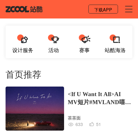
登录 / 注册
下载APP
设计服务
活动
赛事
站酷海洛
首页推荐
<If U Want It All>AI
MV短片#MVLAND嘻哈
狂欢派对
茶茶面
633
51