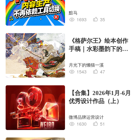
黯马
1693
35
《格萨尔王》绘本创作
手稿｜水彩墨韵下的史
诗回响
月光下的懒猫一溪
1543
47
【合集】2026年1月-6月
优秀设计作品（上）
微博品牌运营设计
1630
51