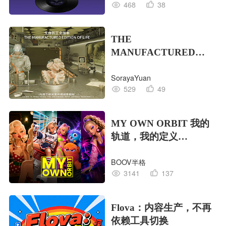
468
38
THE
MANUFACTURED
EDITION OF LIFE生命
SorayaYuan
的工业版本
529
49
MY OWN ORBIT 我的
轨道，我的定义
#MVLAND嘻哈狂欢派
BOOV半格
对
3141
137
Flova：内容生产，不再
依赖工具切换