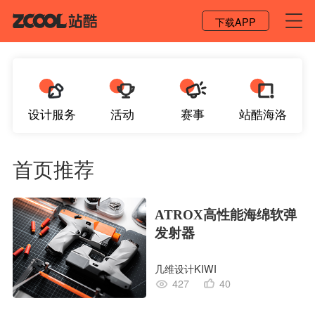
登录 / 注册
下载APP
设计服务
活动
赛事
站酷海洛
首页推荐
ATROX高性能海绵软弹
发射器
几维设计KIWI
427
40