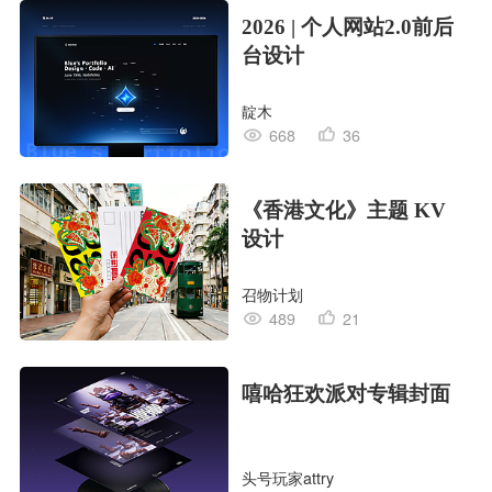
2026 | 个人网站2.0前后
台设计
靛木
668
36
《香港文化》主题 KV
设计
召物计划
489
21
嘻哈狂欢派对专辑封面
头号玩家attry