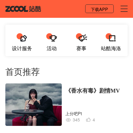
登录 / 注册
下载APP
设计服务
活动
赛事
站酷海洛
首页推荐
《香水有毒》剧情MV
上分吧Pt
345
4