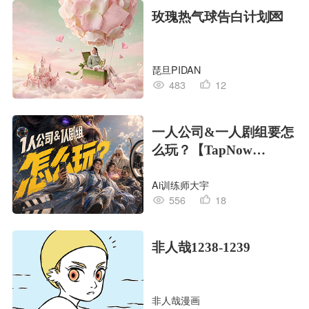
玫瑰热气球告白计划💌
琵旦PIDAN
483
12
一人公司&一人剧组要怎
么玩？【TapNow
Creative OS】
Ai训练师大宇
556
18
非人哉1238-1239
非人哉漫画