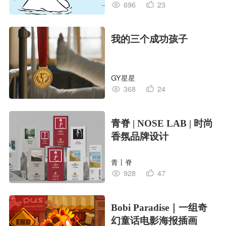
696
23
我的三个成功孩子
GY星星
368
24
青脊 | NOSE LAB | 时尚
香氛品牌设计
青丨脊
928
47
Bobi Paradise｜一组奇
幻童话电影海报插画