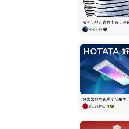
将军他爸
潜云品牌咨询