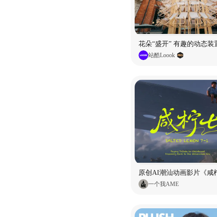
花朵“盛开” 有趣的动态装
站酷Loook
原创AI潮汕动画影片《咸柠
一个我AME