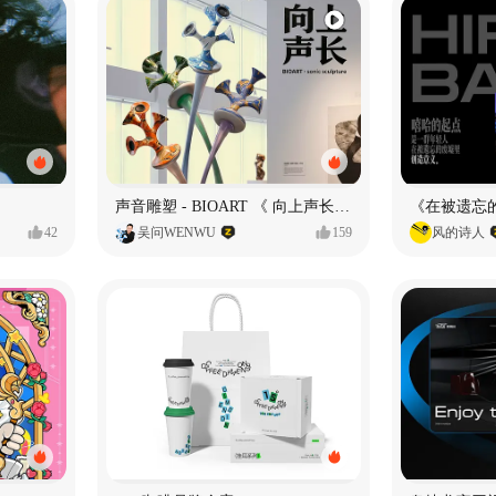
声音雕塑 - BIOART 《 向上声长 》
42
吴问WENWU
159
风的诗人