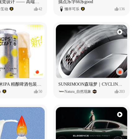
奥捷龙官网视觉设计 —— 高端网站建设
搞点乐字66乐good
势互动
42
懒羊可乐
136
立吞 柚子大米IPA 精酿啤酒包装设计
SUNRIMOON森瑞梦｜CYCLING HELMET CG｜气动骑行头盔
o
50
Natura_自然现象
203