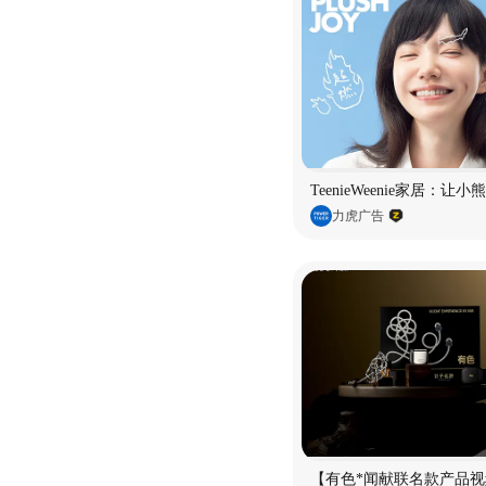
TeenieWeenie家居：让
力虎广告
【有色*闻献联名款产品视