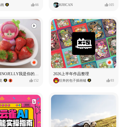
插画
66
HJHCAN
105
泡泡玛特｜PINOJELLY我是你的娃娃系列
2026上半年作品整理
视觉
152
狂奔的包子插画铺
93