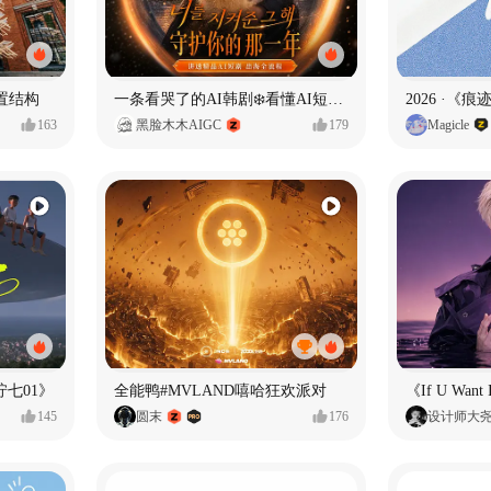
置结构
一条看哭了的AI韩剧❄️看懂AI短剧出海全流程
2026 ·《
163
黑脸木木AIGC
179
Magicle
七01》
全能鸭#MVLAND嘻哈狂欢派对
145
圆末
176
设计师大