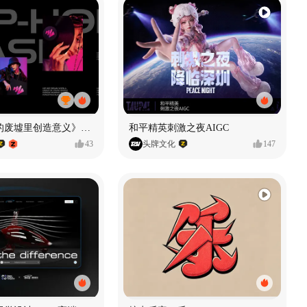
《在被遗忘的废墟里创造意义》#MVLAND嘻哈狂欢派对
和平精英刺激之夜AIGC
43
头牌文化
147