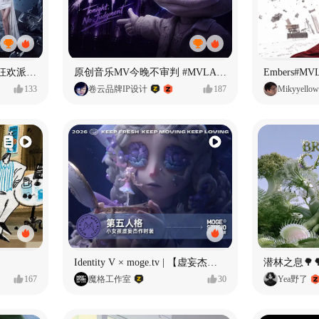
ECLIPSE #MVLAND嘻哈狂欢派对 女团MV
原创音乐MV今晚不审判 #MVLAND嘻哈狂欢派对
Embers#
133
卷云品牌IP设计
187
Mikyyellow
Identity V × moge.tv | 【虚妄杰作时装】“小女孩”
潜林之息🌳
167
魔格工作室
30
Yea野了