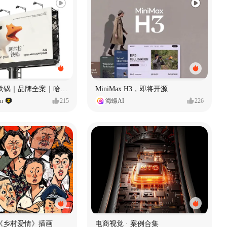
Ala 阿尔拉-铁锅｜品牌全案｜哈尔滨
MiniMax H3，即将开源
gn
215
海螺AI
226
《乡村爱情》插画
电商视觉 · 案例合集