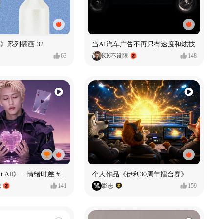
痕迹》系列插画 32
当AI汽车广告不再只有速度和炫技
63
KK不设限
148
《If U Want It All》—情绪时差 #MVLAND嘻哈狂欢派对
个人作品《伊利30周年擂台赛》
尧
141
影志
159