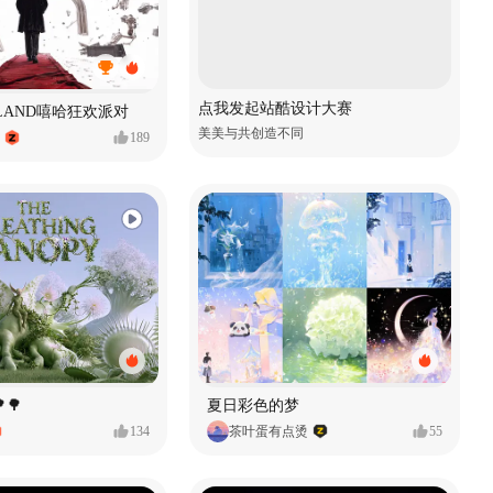
点我发起站酷设计大赛
MVLAND嘻哈狂欢派对
美美与共创造不同
189
🌳
夏日彩色的梦
134
茶叶蛋有点烫
55