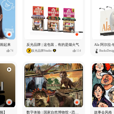
小熊闹起来
反光品牌 | 这包装，有的是烟火气
74
反光品牌Studio
114
BucksDesi
频】
数字体验 | 国家自然博物馆:<恐龙公园>沉浸特展
故事会风格