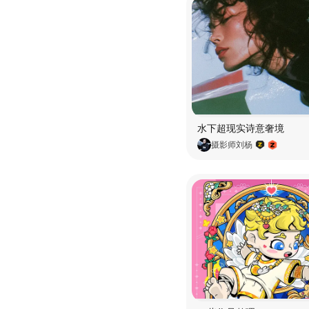
水下超现实诗意奢境
摄影师刘杨