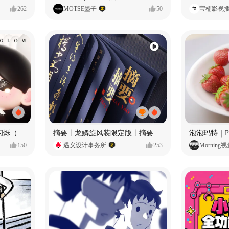
262
MOTSE墨子
50
宝楠影视
愿每个人都能保持小小的闪烁（IP可授权）
摘要丨龙鳞旋风装限定版丨摘要的比赛里 看谁卷s谁！
150
遇义设计事务所
253
Morning