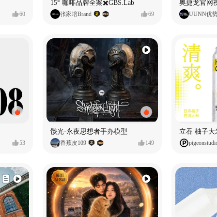
15° 咖啡品牌全案✖️GBS.Lab
60
张家培Brand
69
UUNN优
骸光·永夜思想者手办模型
53
香蕉皮109
149
pigeonstudi