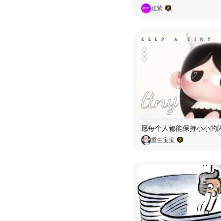
娃紫
重生宝宝