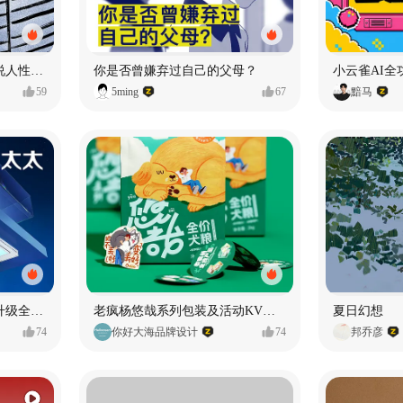
漫画：品读东野圭吾，画说人性百态
你是否曾嫌弃过自己的父母？
小云雀AI全
59
5ming
67
黯马
好太太品牌视觉全域形象升级全案【潜云品牌】
老疯杨悠哉系列包装及活动KV设计
夏日幻想
74
你好大海品牌设计
74
邦乔彦