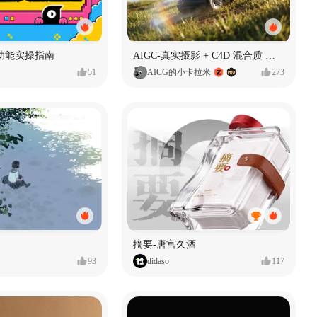
功能实操指南
AIGC-真实摄影 + C4D 混合质 能让 AI 产品图更好吗?
51
AICG的小卡拉米
273
摘要-唐宫久酒
93
didaso
117