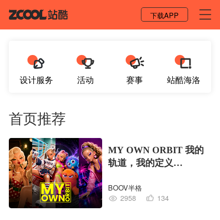
登录 / 注册
下载APP
设计服务
活动
赛事
站酷海洛
首页推荐
MY OWN ORBIT 我的
轨道，我的定义
#MVLAND嘻哈狂欢派
BOOV半格
对
2958
134