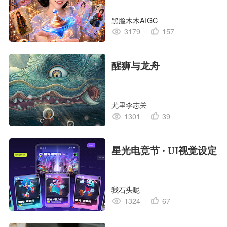
黑脸木木AIGC
3179
157
醒狮与龙舟
尤里李志关
1301
39
星光电竞节 · UI视觉设定
我石头呢
1324
67