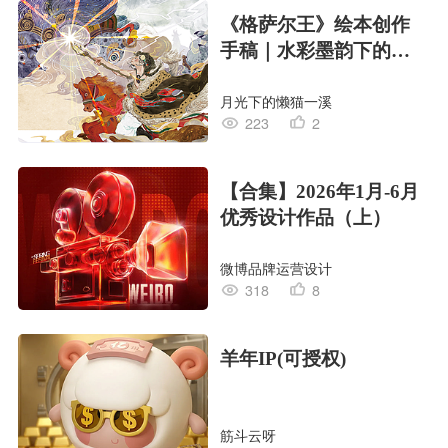
《格萨尔王》绘本创作
手稿｜水彩墨韵下的史
诗回响
月光下的懒猫一溪
223
2
【合集】2026年1月-6月
优秀设计作品（上）
微博品牌运营设计
318
8
羊年IP(可授权)
筋斗云呀