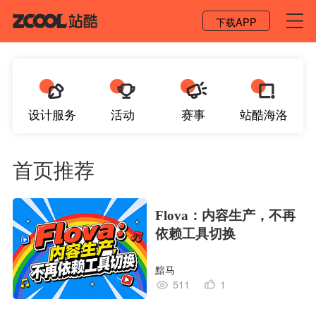
登录 / 注册
下载APP
设计服务
活动
赛事
站酷海洛
首页推荐
Flova：内容生产，不再
依赖工具切换
黯马
511
1