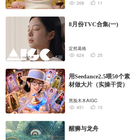
268
11
8月份TVC合集(一)
定然葛格
624
25
用Seedance2.5喂50个素
材做大片（实操干货）
黑脸木木AIGC
451
15
醒狮与龙舟