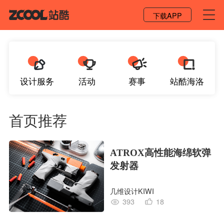
登录 / 注册
下载APP
设计服务
活动
赛事
站酷海洛
首页推荐
ATROX高性能海绵软弹
发射器
几维设计KIWI
393
18