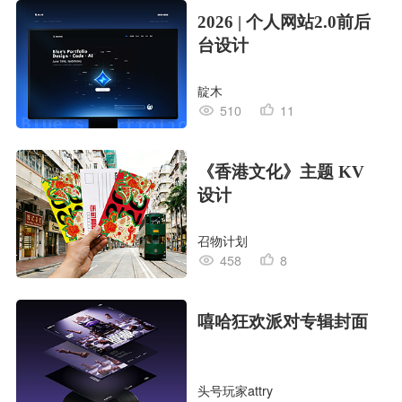
2026 | 个人网站2.0前后
台设计
靛木
510
11
《香港文化》主题 KV
设计
召物计划
458
8
嘻哈狂欢派对专辑封面
头号玩家attry