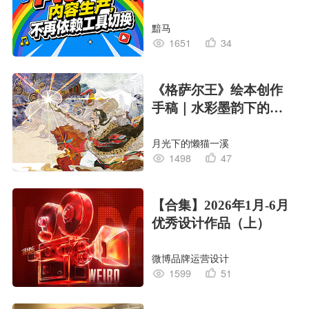
黯马
1651
34
《格萨尔王》绘本创作
手稿｜水彩墨韵下的史
诗回响
月光下的懒猫一溪
1498
47
【合集】2026年1月-6月
优秀设计作品（上）
微博品牌运营设计
1599
51