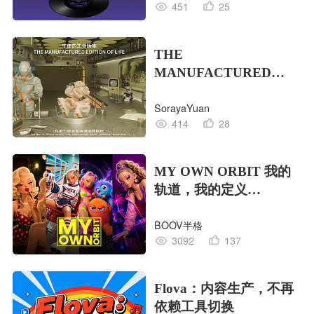
451
25
THE
MANUFACTURED
EDITION OF LIFE生命
SorayaYuan
的工业版本
414
28
MY OWN ORBIT 我的
轨道，我的定义
#MVLAND嘻哈狂欢派
BOOV半格
对
3092
137
Flova：内容生产，不再
依赖工具切换