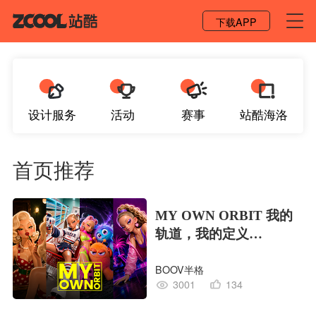
登录 / 注册
下载APP
设计服务
活动
赛事
站酷海洛
首页推荐
MY OWN ORBIT 我的
轨道，我的定义
#MVLAND嘻哈狂欢派
BOOV半格
对
3001
134