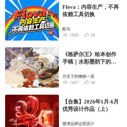
Flova：内容生产，不再
依赖工具切换
黯马
1569
33
《格萨尔王》绘本创作
手稿｜水彩墨韵下的史
诗回响
月光下的懒猫一溪
1407
46
【合集】2026年1月-6月
优秀设计作品（上）
微博品牌运营设计