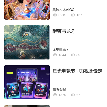
黑脸木木AIGC
3212
157
醒狮与龙舟
尤里李志关
1344
39
星光电竞节 · UI视觉设定
我石头呢
1370
67